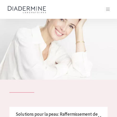
Tous les Produit
ACCUEIL
Composition
À propos
Conseils Beauté
Contact
TOUS LES PRODUIT
English
French
SOLUTIONS POUR LA PEAU
Solutions pour la peau: Raffermissement de