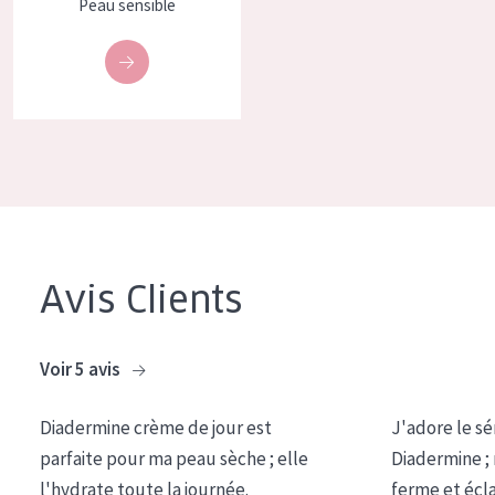
Peau sensible
COLLECTION
Essentials
Lift+
Expert
TYPE DE PEAU
Peau sensible
Avis Clients
Peau normale à sèche
Peau mixte ou grasse
Voir 5 avis
Peau mature
Peau ménopausée
Diadermine crème de jour est
J'adore le sé
parfaite pour ma peau sèche ; elle
Diadermine ;
ÂGE :
l'hydrate toute la journée.
ferme et écl