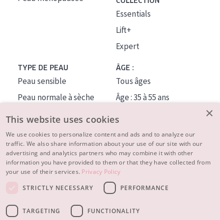
COLLECTION
Essentials
Lift+
Expert
TYPE DE PEAU
ÂGE :
Peau sensible
Tous âges
Peau normale à sèche
Âge : 35 à 55 ans
×
Peau mixte ou grasse
Âge : 55+
This website uses cookies
Peau mature
We use cookies to personalize content and ads and to analyze our
traffic. We also share information about your use of our site with our
Peau ménopausée
advertising and analytics partners who may combine it with other
information you have provided to them or that they have collected from
À PROPOS
your use of their services.
Privacy Policy
CONSEILS BEAUTÉ
STRICTLY NECESSARY
PERFORMANCE
Contact
TARGETING
FUNCTIONALITY