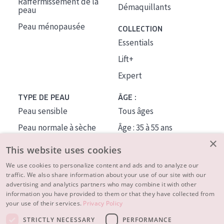
Raffermissement de la
Démaquillants
peau
Peau ménopausée
COLLECTION
Essentials
Lift+
Expert
TYPE DE PEAU
ÂGE :
Peau sensible
Tous âges
Peau normale à sèche
Âge : 35 à 55 ans
×
Peau mixte ou grasse
Âge : 55+
This website uses cookies
Peau mature
We use cookies to personalize content and ads and to analyze our
traffic. We also share information about your use of our site with our
Peau ménopausée
advertising and analytics partners who may combine it with other
information you have provided to them or that they have collected from
À PROPOS
your use of their services.
Privacy Policy
CONSEILS BEAUTÉ
STRICTLY NECESSARY
PERFORMANCE