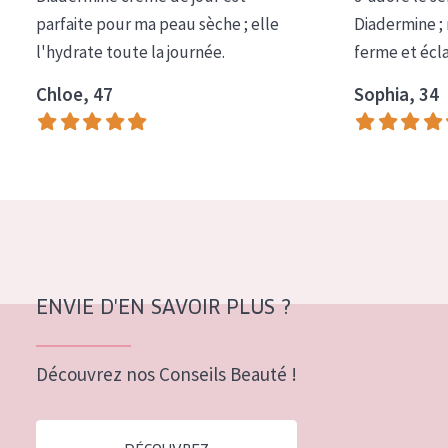
COLLECTION
parfaite pour ma peau sèche ; elle
Diadermine ;
l'hydrate toute la journée.
ferme et écl
Essentials
Chloe, 47
Sophia, 34
Lift+
Expert
TYPE DE PEAU
Peau sensible
Peau normale à sèche
Peau mixte ou grasse
ENVIE D'EN SAVOIR PLUS ?
Peau mature
Découvrez nos Conseils Beauté !
Peau ménopausée
ÂGE :