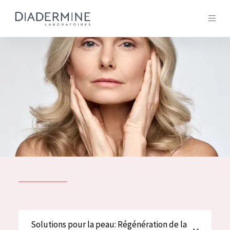
Tous les Produit
ACCUEIL
Composition
À propos
Conseils Beauté
Contact
TOUS LES PRODUIT
English
French
SOLUTIONS POUR LA PEAU
Solutions pour la peau: Régénération de la