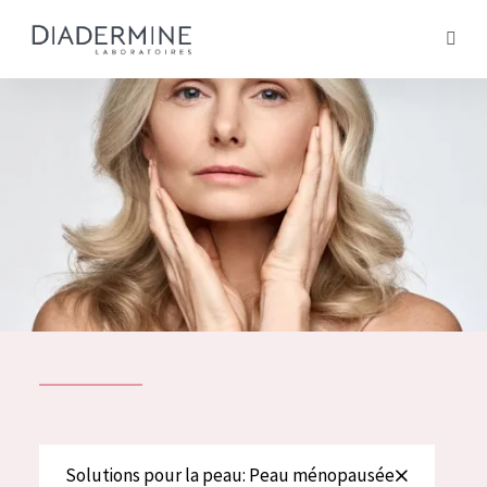
Tous les Produit
ACCUEIL
Composition
À propos
Conseils Beauté
Contact
TOUS LES PRODUIT
English
French
SOLUTIONS POUR LA PEAU
Solutions pour la peau: Peau ménopausée