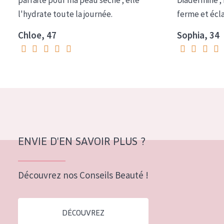
parfaite pour ma peau sèche ; elle
Diadermine ;
COLLECTION
l'hydrate toute la journée.
ferme et écl
Essentials
Chloe, 47
Sophia, 34
Lift+
Expert
TYPE DE PEAU
Peau sensible
Peau normale à sèche
ENVIE D'EN SAVOIR PLUS ?
Peau mixte ou grasse
Peau mature
Découvrez nos Conseils Beauté !
Peau ménopausée
DÉCOUVREZ
ÂGE :