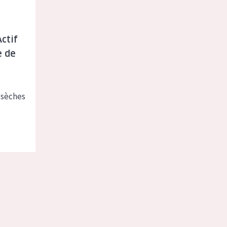
ctif
e de
 sèches