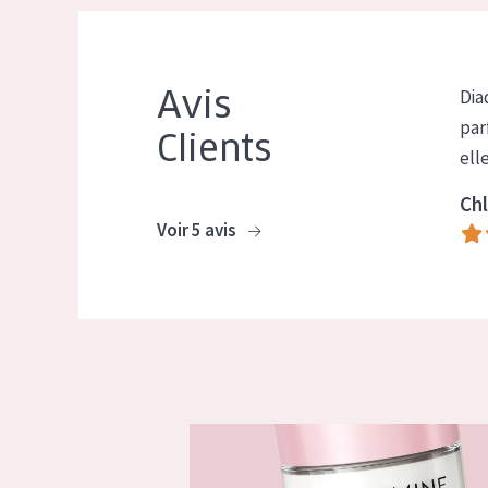
Avis
Dia
par
Clients
ell
Chl
Voir 5 avis