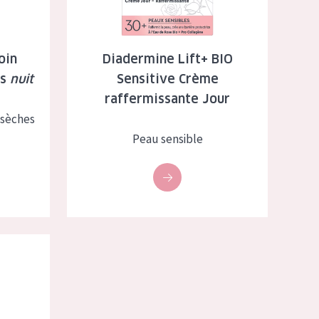
oin
Diadermine Lift+ BIO
es
nuit
Sensitive Crème
raffermissante Jour
 sèches
Peau sensible
ronique Crème de Nuit