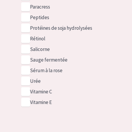
Paracress
Peptides
Protéines de soja hydrolysées
Rétinol
Salicorne
Sauge fermentée
Sérum à la rose
Urée
Vitamine C
Vitamine E