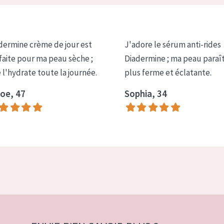
dermine crème de jour est
J'adore le sérum anti-rides
faite pour ma peau sèche ;
Diadermine ; ma peau paraî
e l'hydrate toute la journée.
plus ferme et éclatante.
oe, 47
Sophia, 34