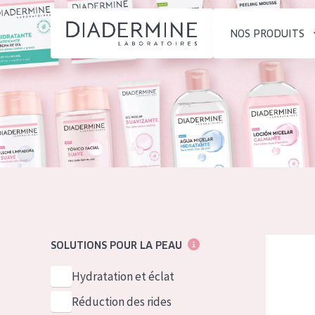
NOS PRODUITS
SOLUTIONS POUR LA PEAU
TYPE DE PROD
ACCUEIL
Hydratation et éclat
Crème de Jour
Composition
Réduction des rides
Crème de Nuit
À propos
Régénération de la peau
Crème pour le
Conseils Beauté
Raffermissement de la
Sérum
Contact
peau
Démaquillants
Diadermin
SOLUTIONS POUR LA PEAU
Peau ménopausée
English
TYPE DE PEAU
Hydratation et éclat
French
Peau sensible
Réduction des rides