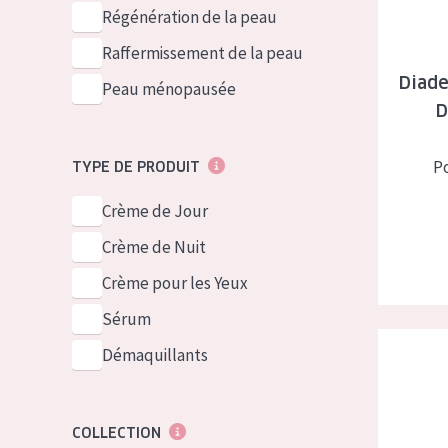
German
Peau normale 
Régénération de la peau
Spanish
Peau mixte ou
Raffermissement de la peau
Greek
Diade
Peau mature
Peau ménopausée
D
Peau ménopa
P
TYPE DE PRODUIT
Voir tous les
Crème de Jour
Crème de Nuit
Crème pour les Yeux
Sérum
Diadermin
Démaquillants
COLLECTION