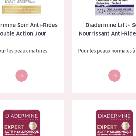
à sèche
Âge : 35 à 55 ans
 grasse
Âge : 55+
rmine Soin Anti-Rides
Diadermine Lift+ S
ouble Action Jour
Nourrissant Anti-Rid
usée
our les peaux matures
Pour les peaux normales à
 produits
e Expert Actif Hyaluronique Crème de Jour
Diadermine Expert Actif Hyalu