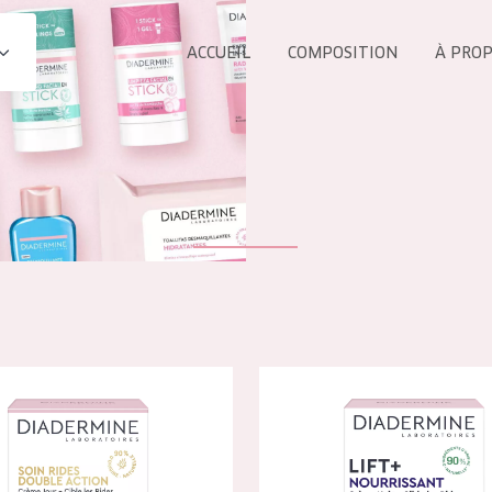
ACCUEIL
COMPOSITION
À PRO
Tous les Pr
UIT
COLLECTION
Essentials
Lift+
s Yeux
Expert
e Soin Anti-Rides Double Action Jour
Diadermine Lift+ Soin Nourriss
ÂGE :
TOUS 
Tous âges