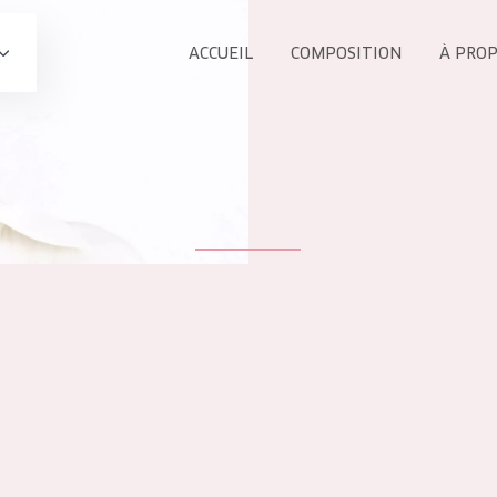
ACCUEIL
COMPOSITION
À PRO
Tous les Pr
UIT
COLLECTION
Essentials
Lift+
s Yeux
Expert
ÂGE :
TOUS 
Tous âges