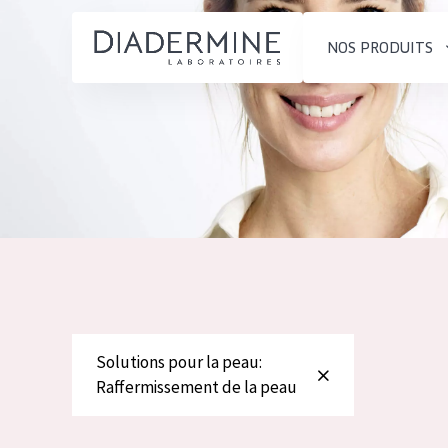
NOS PRODUITS
SOLUTIONS POUR LA PEAU
TYPE DE PROD
ACCUEIL
Hydratation et éclat
Crème de Jour
Composition
Réduction des rides
Crème de Nuit
À propos
Régénération de la peau
Crème pour le
Conseils Beauté
Raffermissement de la
Sérum
Contact
peau
Démaquillants
Peau ménopausée
Solutions pour la peau:
English
Raffermissement de la peau
TYPE DE PEAU
French
Peau sensible