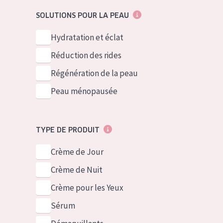
German
Peau normale 
SOLUTIONS POUR LA PEAU
Spanish
Peau mixte ou
Hydratation et éclat
Greek
Peau mature
Réduction des rides
Peau ménopa
Régénération de la peau
Peau ménopausée
Voir tous les
TYPE DE PRODUIT
Crème de Jour
Crème de Nuit
Crème pour les Yeux
Sérum