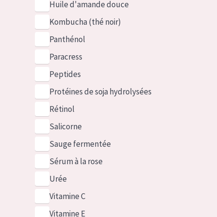
Huile d'amande douce
Kombucha (thé noir)
Panthénol
Paracress
Peptides
Protéines de soja hydrolysées
Rétinol
Salicorne
Sauge fermentée
Sérum à la rose
Urée
Vitamine C
Vitamine E