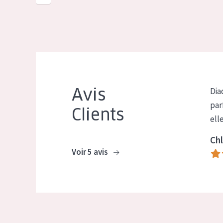
Avis
Dia
par
Clients
ell
Chl
Voir 5 avis