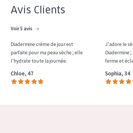
COLLECTION
Avis Clients
Essentials
Voir 5 avis
Lift+
Expert
Diadermine crème de jour est
J'adore le sé
parfaite pour ma peau sèche ; elle
Diadermine ;
TYPE DE PEAU
l'hydrate toute la journée.
ferme et écl
Peau sensible
Chloe, 47
Sophia, 34
Peau normale à sèche
Peau mixte ou grasse
Peau mature
Peau ménopausée
ÂGE :