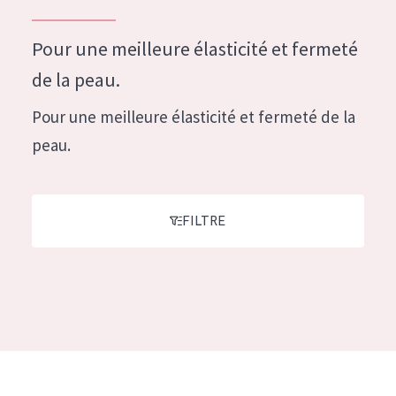
German
Hydratation et éclat
Spanish
Pour une meilleure élasticité et fermeté
Réduction des rides
Greek
de la peau.
Régénération de la peau
Pour une meilleure élasticité et fermeté de la
Raffermissement de la peau
peau.
Peau ménopausée
TYPE DE PRODUIT
FILTRE
Crème de Jour
Crème de Nuit
Crème pour les Yeux
Sérum
Démaquillants