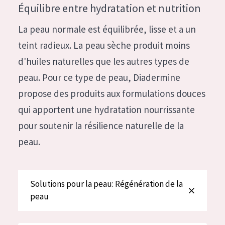
German
Équilibre entre hydratation et nutrition
Hydratation et éclat
Spanish
La peau normale est équilibrée, lisse et a un
Réduction des rides
Greek
teint radieux. La peau sèche produit moins
Régénération de la peau
d'huiles naturelles que les autres types de
Raffermissement de la peau
peau. Pour ce type de peau, Diadermine
Peau ménopausée
propose des produits aux formulations douces
qui apportent une hydratation nourrissante
TYPE DE PRODUIT
pour soutenir la résilience naturelle de la
Crème de Jour
peau.
Crème de Nuit
Crème pour les Yeux
Solutions pour la peau: Régénération de la
Sérum
peau
Démaquillants