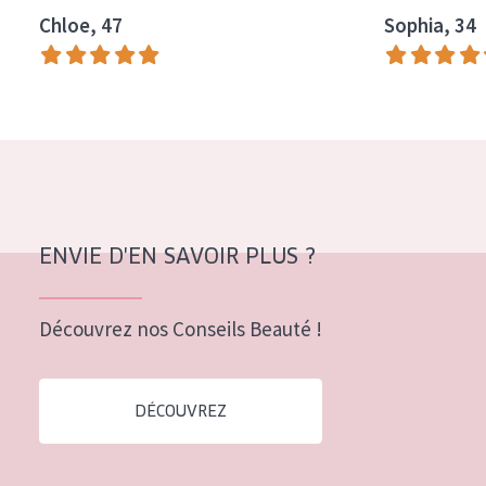
Chloe, 47
Sophia, 34
Tous âges
Âge : 35 à 55 ans
Âge : 55+
ENVIE D'EN SAVOIR PLUS ?
Découvrez nos Conseils Beauté !
DÉCOUVREZ