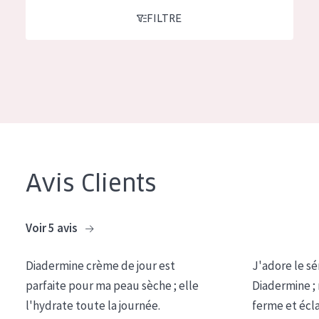
COLLECTION
FILTRE
Essentials
Lift+
Expert
TYPE DE PEAU
Peau sensible
Avis Clients
Peau normale à sèche
Peau mixte ou grasse
Voir 5 avis
Peau mature
Diadermine crème de jour est
J'adore le sé
Peau ménopausée
parfaite pour ma peau sèche ; elle
Diadermine ;
l'hydrate toute la journée.
ferme et écl
ÂGE :