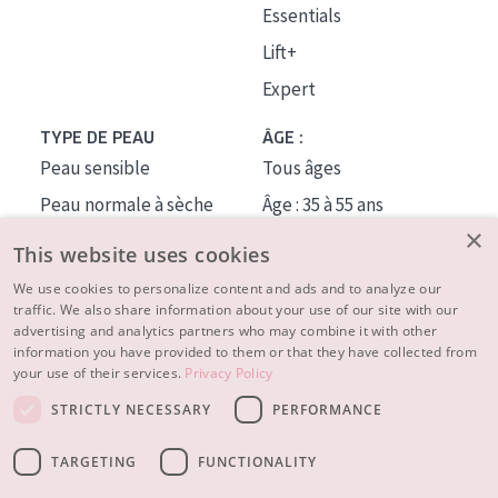
Essentials
Lift+
Expert
TYPE DE PEAU
ÂGE :
Peau sensible
Tous âges
Peau normale à sèche
Âge : 35 à 55 ans
×
Peau mixte ou grasse
Âge : 55+
This website uses cookies
Peau mature
We use cookies to personalize content and ads and to analyze our
traffic. We also share information about your use of our site with our
Peau ménopausée
advertising and analytics partners who may combine it with other
information you have provided to them or that they have collected from
À PROPOS
your use of their services.
Privacy Policy
CONSEILS BEAUTÉ
STRICTLY NECESSARY
PERFORMANCE
Contact
TARGETING
FUNCTIONALITY