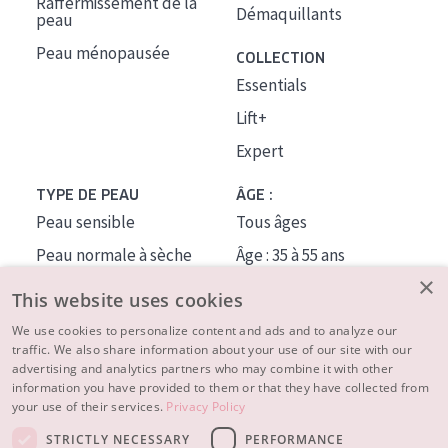
Raffermissement de la
Démaquillants
peau
Peau ménopausée
COLLECTION
Essentials
Lift+
Expert
TYPE DE PEAU
ÂGE :
Peau sensible
Tous âges
Peau normale à sèche
Âge : 35 à 55 ans
×
Peau mixte ou grasse
Âge : 55+
This website uses cookies
Peau mature
We use cookies to personalize content and ads and to analyze our
traffic. We also share information about your use of our site with our
Peau ménopausée
advertising and analytics partners who may combine it with other
information you have provided to them or that they have collected from
À PROPOS
your use of their services.
Privacy Policy
CONSEILS BEAUTÉ
STRICTLY NECESSARY
PERFORMANCE