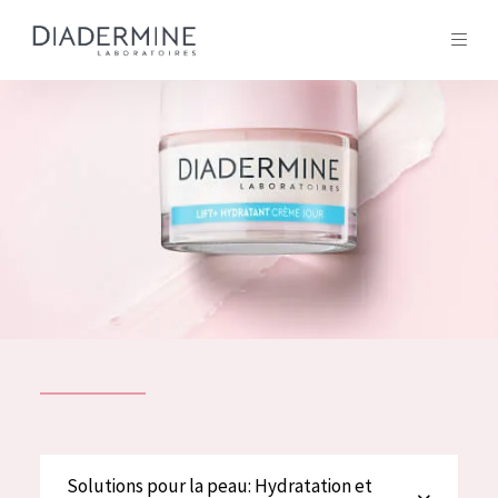
Tous les Produit
ACCUEIL
Composition
À propos
Conseils Beauté
Contact
TOUS LES PRODUIT
English
French
SOLUTIONS POUR LA PEAU
Solutions pour la peau: Hydratation et