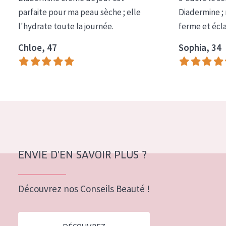
COLLECTION
parfaite pour ma peau sèche ; elle
Diadermine ;
l'hydrate toute la journée.
ferme et écl
Essentials
Chloe, 47
Sophia, 34
Lift+
Expert
TYPE DE PEAU
Peau sensible
Peau normale à sèche
Peau mixte ou grasse
ENVIE D'EN SAVOIR PLUS ?
Peau mature
Découvrez nos Conseils Beauté !
Peau ménopausée
ÂGE :