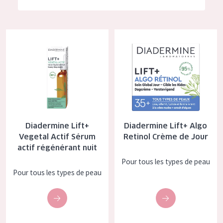
German
Hydratation et éclat
Spanish
Réduction des rides
Diadermine Lift+ Vegetal Actif Sérum actif régénérant nuit
Diadermine Lift+ Algo Retinol 
Greek
Régénération de la peau
Raffermissement de la peau
Peau ménopausée
TYPE DE PRODUIT
Diadermine Lift+
Diadermine Lift+ Algo
Crème de Jour
Vegetal Actif Sérum
Retinol Crème de Jour
actif régénérant nuit
Crème de Nuit
Pour tous les types de peau
Crème pour les Yeux
Pour tous les types de peau
Sérum
Démaquillants