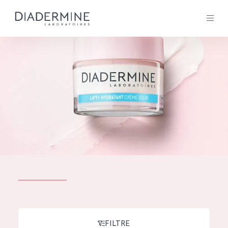
Tous les Produit
ACCUEIL
Composition
À propos
Conseils Beauté
Contact
TOUS LES PRODUIT
English
French
SOLUTIONS POUR LA PEAU
FILTRE