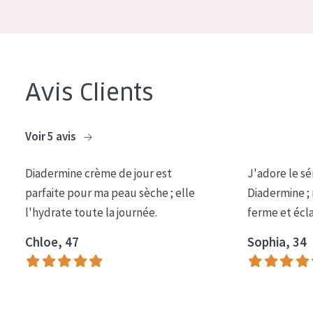
Tous âges
Âge : 35 à 55 ans
Âge : 55+
Avis Clients
Voir 5 avis
Diadermine crème de jour est
J'adore le sé
parfaite pour ma peau sèche ; elle
Diadermine ;
l'hydrate toute la journée.
ferme et écl
Chloe, 47
Sophia, 34