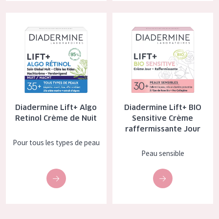
COLLECTION
Diadermine Lift+ Algo Retinol Crème de Nuit
Diadermine Lift+ BIO Sensitive
Essentials
Lift+
Expert
TYPE DE PEAU
Diadermine Lift+ Algo
Diadermine Lift+ BIO
Peau sensible
Retinol Crème de Nuit
Sensitive Crème
raffermissante Jour
Peau normale à sèche
Pour tous les types de peau
Peau mixte ou grasse
Peau sensible
Peau mature
Peau ménopausée
ÂGE :