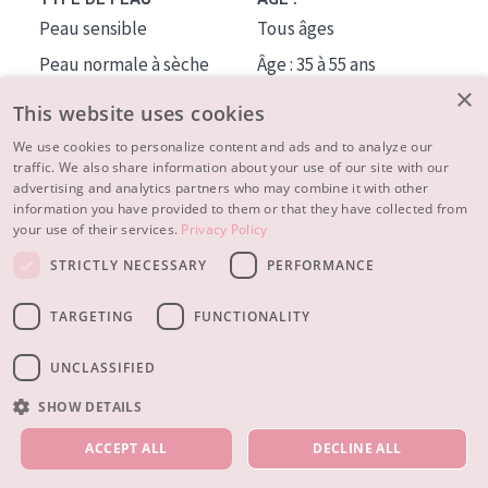
Peau sensible
Tous âges
Peau normale à sèche
Âge : 35 à 55 ans
×
Peau mixte ou grasse
Âge : 55+
This website uses cookies
Peau mature
We use cookies to personalize content and ads and to analyze our
traffic. We also share information about your use of our site with our
Peau ménopausée
advertising and analytics partners who may combine it with other
information you have provided to them or that they have collected from
À PROPOS
your use of their services.
Privacy Policy
CONSEILS BEAUTÉ
STRICTLY NECESSARY
PERFORMANCE
Contact
TARGETING
FUNCTIONALITY
© 2023 - 2026 Diadermine
Conditions
Privacy statement
UNCLASSIFIED
SHOW DETAILS
NOS PRODUITS
ACCEPT ALL
DECLINE ALL