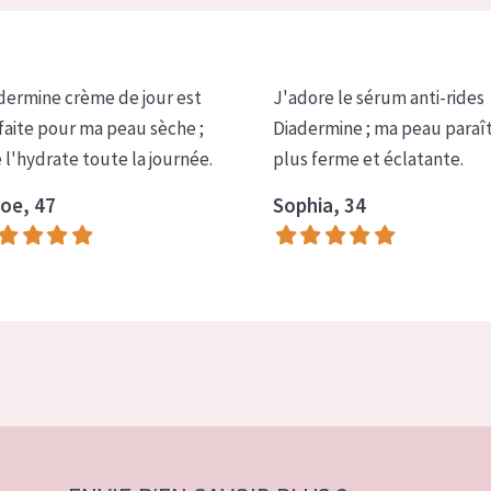
dermine crème de jour est
J'adore le sérum anti-rides
faite pour ma peau sèche ;
Diadermine ; ma peau paraî
e l'hydrate toute la journée.
plus ferme et éclatante.
oe, 47
Sophia, 34