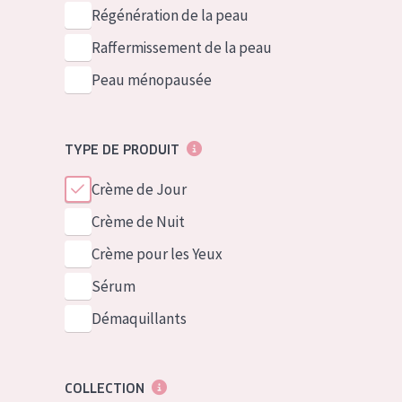
German
Peau normale 
Régénération de la peau
Spanish
Peau mixte ou
Raffermissement de la peau
Greek
Peau mature
Peau ménopausée
Peau ménopa
TYPE DE PRODUIT
Voir tous les
Crème de Jour
Crème de Nuit
Crème pour les Yeux
Sérum
Démaquillants
COLLECTION