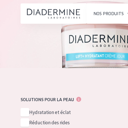
NOS PRODUITS
SOLUTIONS POUR LA PEAU
TYPE DE PROD
ACCUEIL
Hydratation et éclat
Crème de Jour
Composition
Réduction des rides
Crème de Nuit
À propos
Régénération de la peau
Crème pour le
Conseils Beauté
Raffermissement de la
Sérum
Contact
peau
Démaquillants
SOLUTIONS POUR LA PEAU
Peau ménopausée
English
TYPE DE PEAU
Hydratation et éclat
French
Peau sensible
Réduction des rides