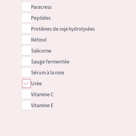
Paracress
Peptides
Protéines de soja hydrolysées
Rétinol
Salicorne
Sauge fermentée
Sérum à la rose
Urée
Vitamine C
Vitamine E