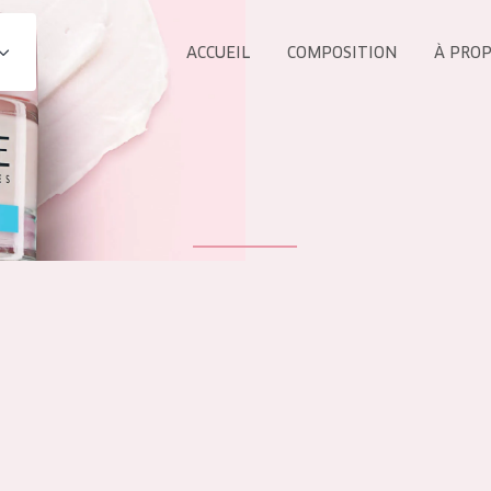
ACCUEIL
COMPOSITION
À PRO
Tous les Pr
UIT
COLLECTION
Essentials
Lift+
s Yeux
Expert
ÂGE :
TOUS 
Tous âges