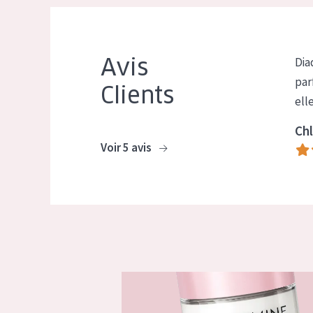
Avis
Dia
par
Clients
ell
Chl
Voir 5 avis