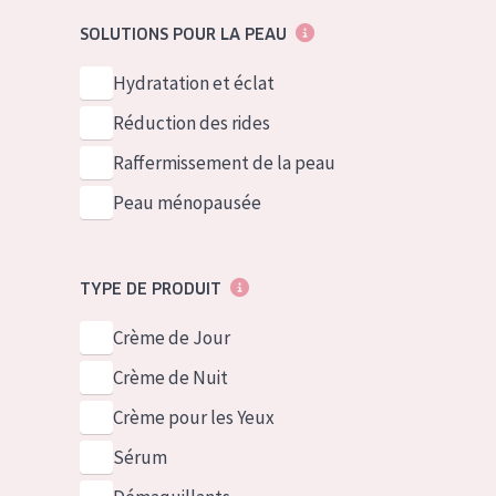
German
Peau normale 
SOLUTIONS POUR LA PEAU
Spanish
Peau mixte ou
Hydratation et éclat
Greek
Peau mature
Réduction des rides
Peau ménopa
Raffermissement de la peau
Peau ménopausée
Voir tous les
TYPE DE PRODUIT
Crème de Jour
Crème de Nuit
Crème pour les Yeux
Sérum