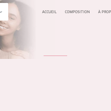
ACCUEIL
COMPOSITION
À PRO
Tous les Pr
UIT
COLLECTION
Essentials
Lift+
s Yeux
Expert
ÂGE :
TOUS 
Tous âges