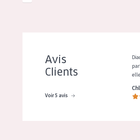
Avis
Dia
par
Clients
ell
Chl
Voir 5 avis