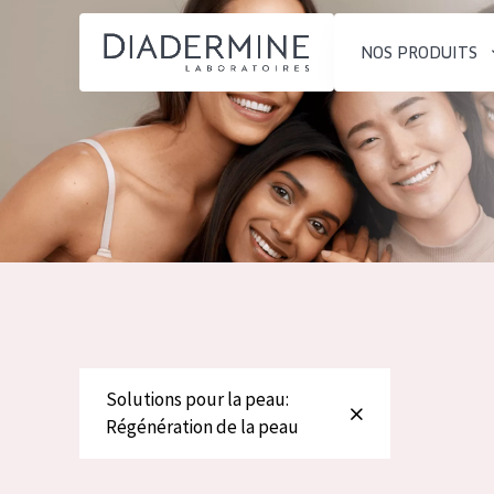
NOS PRODUITS
SOLUTIONS POUR LA PEAU
TYPE DE PROD
ACCUEIL
Hydratation et éclat
Crème de Jour
Composition
Réduction des rides
Crème de Nuit
À propos
Régénération de la peau
Crème pour le
Conseils Beauté
Raffermissement de la
Sérum
Contact
peau
Démaquillants
Peau ménopausée
Solutions pour la peau:
English
Régénération de la peau
TYPE DE PEAU
French
Peau sensible