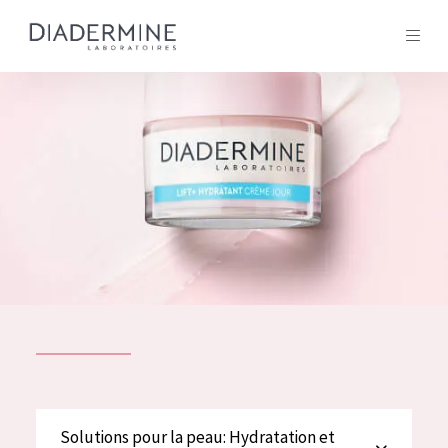
Tous les Produit
ACCUEIL
Composition
À propos
Conseils Beauté
Contact
TOUS LES PRODUIT
English
French
SOLUTIONS POUR LA PEAU
Solutions pour la peau: Hydratation et