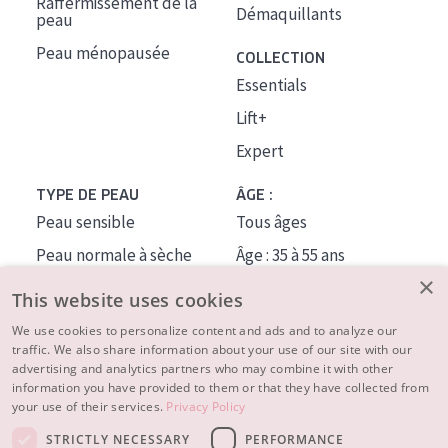
Raffermissement de la
Démaquillants
peau
Peau ménopausée
COLLECTION
Essentials
Lift+
Expert
TYPE DE PEAU
ÂGE :
Peau sensible
Tous âges
Peau normale à sèche
Âge : 35 à 55 ans
×
Peau mixte ou grasse
Âge : 55+
This website uses cookies
Peau mature
We use cookies to personalize content and ads and to analyze our
traffic. We also share information about your use of our site with our
Peau ménopausée
advertising and analytics partners who may combine it with other
information you have provided to them or that they have collected from
À PROPOS
your use of their services.
Privacy Policy
CONSEILS BEAUTÉ
STRICTLY NECESSARY
PERFORMANCE