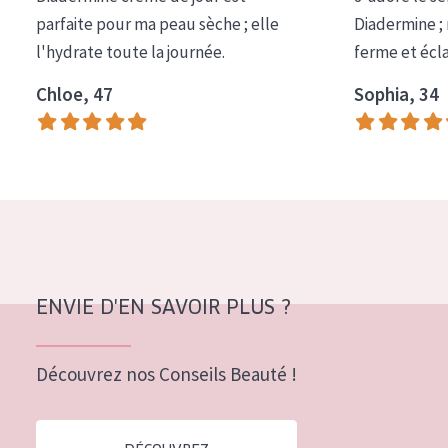
COLLECTION
parfaite pour ma peau sèche ; elle
Diadermine ;
l'hydrate toute la journée.
ferme et écl
Essentials
Chloe, 47
Sophia, 34
Lift+
Expert
TYPE DE PEAU
Peau sensible
Peau normale à sèche
Peau mixte ou grasse
ENVIE D'EN SAVOIR PLUS ?
Peau mature
Découvrez nos Conseils Beauté !
Peau ménopausée
ÂGE :