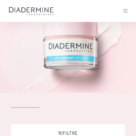
Tous les Produit
ACCUEIL
Composition
À propos
Conseils Beauté
Contact
TOUS LES PRODUIT
English
French
SOLUTIONS POUR LA PEAU
FILTRE