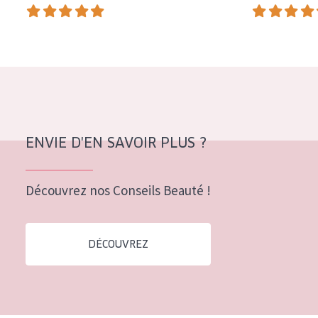
COLLECTION
Essentials
Lift+
Expert
TYPE DE PEAU
ENVIE D'EN SAVOIR PLUS ?
Peau sensible
Peau normale à sèche
Découvrez nos Conseils Beauté !
Peau mixte ou grasse
Peau mature
DÉCOUVREZ
Peau ménopausée
ÂGE :