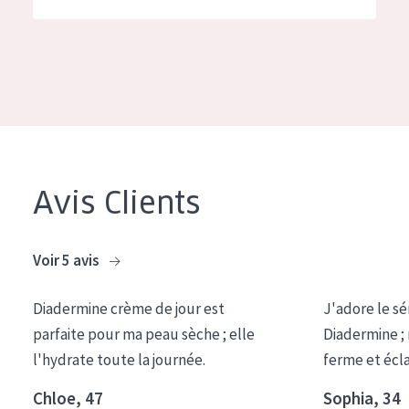
German
Hydratation et éclat
Spanish
Réduction des rides
Greek
Régénération de la peau
Raffermissement de la peau
Peau ménopausée
Avis Clients
TYPE DE PRODUIT
Crème de Jour
Voir 5 avis
Crème de Nuit
Diadermine crème de jour est
J'adore le sé
Crème pour les Yeux
parfaite pour ma peau sèche ; elle
Diadermine ;
Sérum
l'hydrate toute la journée.
ferme et écl
Démaquillants
Chloe, 47
Sophia, 34