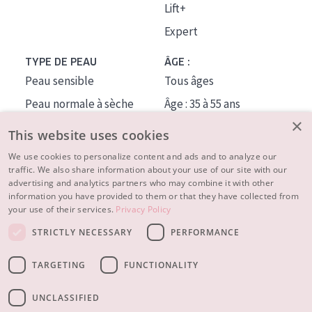
Lift+
Expert
TYPE DE PEAU
ÂGE :
Peau sensible
Tous âges
Peau normale à sèche
Âge : 35 à 55 ans
×
Peau mixte ou grasse
Âge : 55+
This website uses cookies
Peau mature
We use cookies to personalize content and ads and to analyze our
traffic. We also share information about your use of our site with our
Peau ménopausée
advertising and analytics partners who may combine it with other
information you have provided to them or that they have collected from
À PROPOS
your use of their services.
Privacy Policy
CONSEILS BEAUTÉ
STRICTLY NECESSARY
PERFORMANCE
Contact
TARGETING
FUNCTIONALITY
© 2023 - 2026 Diadermine
Conditions
Privacy statement
UNCLASSIFIED