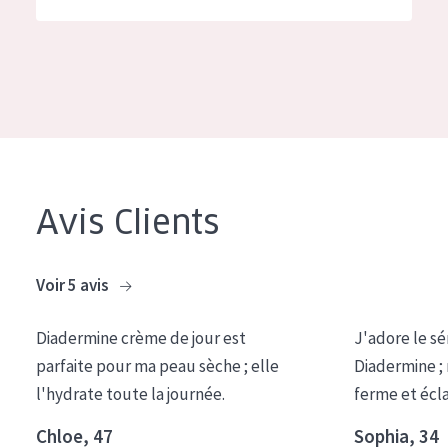
German
Hydratation et éclat
Spanish
Réduction des rides
Greek
Régénération de la peau
Raffermissement de la peau
Peau ménopausée
Avis Clients
TYPE DE PRODUIT
Crème de Jour
Voir 5 avis
Crème de Nuit
Diadermine crème de jour est
J'adore le sé
Crème pour les Yeux
parfaite pour ma peau sèche ; elle
Diadermine ;
Sérum
l'hydrate toute la journée.
ferme et écl
Démaquillants
Chloe, 47
Sophia, 34