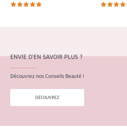
COLLECTION
Essentials
Lift+
Expert
TYPE DE PEAU
ENVIE D'EN SAVOIR PLUS ?
Peau sensible
Peau normale à sèche
Découvrez nos Conseils Beauté !
Peau mixte ou grasse
Peau mature
DÉCOUVREZ
Peau ménopausée
ÂGE :