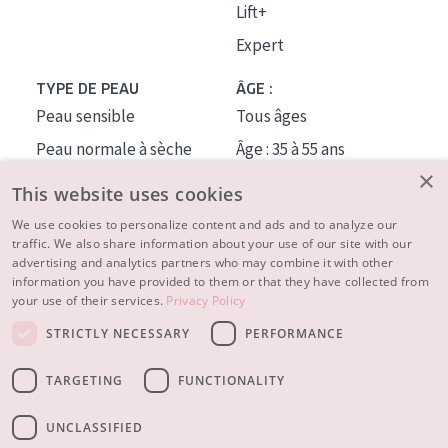
Lift+
Expert
TYPE DE PEAU
ÂGE :
Peau sensible
Tous âges
Peau normale à sèche
Âge : 35 à 55 ans
×
Peau mixte ou grasse
Âge : 55+
This website uses cookies
Peau mature
We use cookies to personalize content and ads and to analyze our
traffic. We also share information about your use of our site with our
Peau ménopausée
advertising and analytics partners who may combine it with other
information you have provided to them or that they have collected from
À PROPOS
your use of their services.
Privacy Policy
CONSEILS BEAUTÉ
STRICTLY NECESSARY
PERFORMANCE
Contact
TARGETING
FUNCTIONALITY
© 2023 - 2026 Diadermine
Conditions
Privacy statement
UNCLASSIFIED