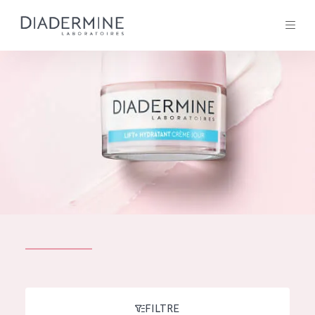
Tous les Produit
ACCUEIL
Composition
À propos
Conseils Beauté
Contact
TOUS LES PRODUIT
English
French
SOLUTIONS POUR LA PEAU
FILTRE