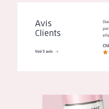
Avis
Dia
par
Clients
ell
Chl
Voir 5 avis