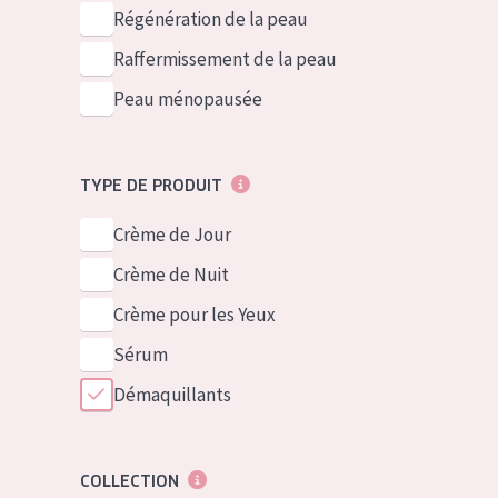
German
Peau normale 
Régénération de la peau
Spanish
Peau mixte ou
Raffermissement de la peau
Greek
Peau mature
Peau ménopausée
Peau ménopa
TYPE DE PRODUIT
Voir tous les
Crème de Jour
Crème de Nuit
Crème pour les Yeux
Sérum
Démaquillants
COLLECTION