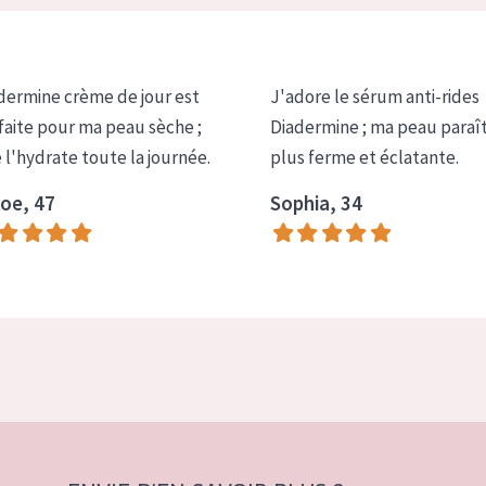
dermine crème de jour est
J'adore le sérum anti-rides
faite pour ma peau sèche ;
Diadermine ; ma peau paraî
e l'hydrate toute la journée.
plus ferme et éclatante.
oe, 47
Sophia, 34