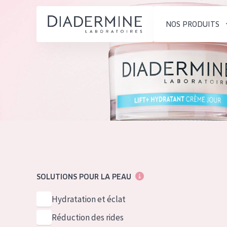
NOS PRODUITS
SOLUTIONS POUR LA PEAU
TYPE DE PROD
ACCUEIL
Hydratation et éclat
Crème de Jour
Composition
Réduction des rides
Crème de Nuit
À propos
Régénération de la peau
Crème pour le
Conseils Beauté
Raffermissement de la
Sérum
Contact
peau
Démaquillants
SOLUTIONS POUR LA PEAU
Peau ménopausée
English
TYPE DE PEAU
Hydratation et éclat
French
Peau sensible
Réduction des rides