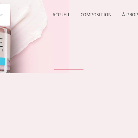
ACCUEIL
COMPOSITION
À PRO
Tous les Pr
UIT
COLLECTION
Essentials
Lift+
s Yeux
Expert
ÂGE :
TOUS 
Tous âges