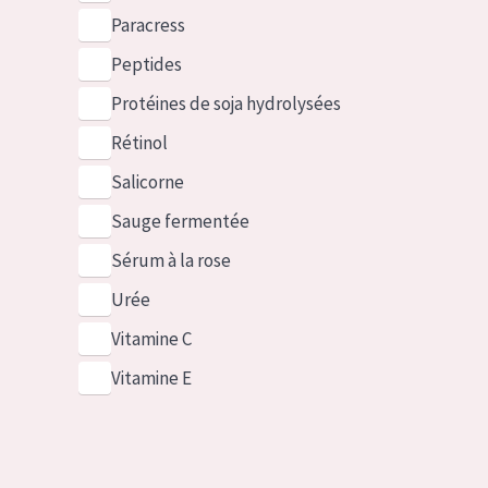
Paracress
Peptides
Protéines de soja hydrolysées
Rétinol
Salicorne
Sauge fermentée
Sérum à la rose
Urée
Vitamine C
Vitamine E