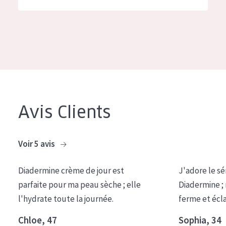
German
Hydratation et éclat
Spanish
Réduction des rides
Greek
Régénération de la peau
Raffermissement de la peau
Peau ménopausée
Avis Clients
TYPE DE PRODUIT
Crème de Jour
Voir 5 avis
Crème de Nuit
Diadermine crème de jour est
J'adore le sé
Crème pour les Yeux
parfaite pour ma peau sèche ; elle
Diadermine ;
Sérum
l'hydrate toute la journée.
ferme et écl
Démaquillants
Chloe, 47
Sophia, 34