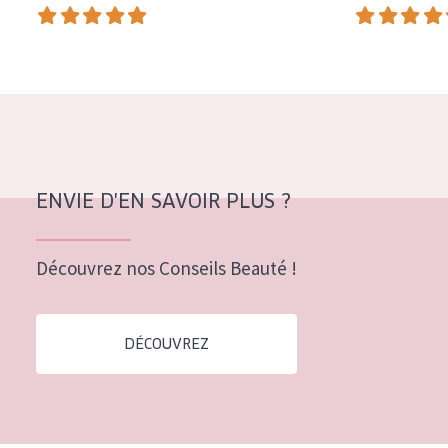
COLLECTION
Essentials
Lift+
Expert
TYPE DE PEAU
ENVIE D'EN SAVOIR PLUS ?
Peau sensible
Peau normale à sèche
Découvrez nos Conseils Beauté !
Peau mixte ou grasse
Peau mature
DÉCOUVREZ
Peau ménopausée
ÂGE :