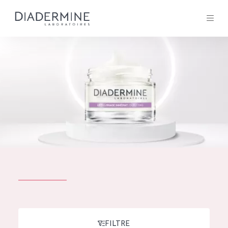
Tous les Produit
ACCUEIL
Composition
À propos
Conseils Beauté
Contact
TOUS LES PRODUIT
English
French
SOLUTIONS POUR LA PEAU
FILTRE