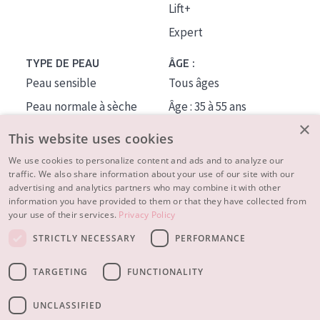
Lift+
Expert
TYPE DE PEAU
ÂGE :
Peau sensible
Tous âges
Peau normale à sèche
Âge : 35 à 55 ans
×
Peau mixte ou grasse
Âge : 55+
This website uses cookies
Peau mature
We use cookies to personalize content and ads and to analyze our
traffic. We also share information about your use of our site with our
Peau ménopausée
advertising and analytics partners who may combine it with other
information you have provided to them or that they have collected from
À PROPOS
your use of their services.
Privacy Policy
CONSEILS BEAUTÉ
STRICTLY NECESSARY
PERFORMANCE
Contact
TARGETING
FUNCTIONALITY
© 2023 - 2026 Diadermine
Conditions
Privacy statement
UNCLASSIFIED