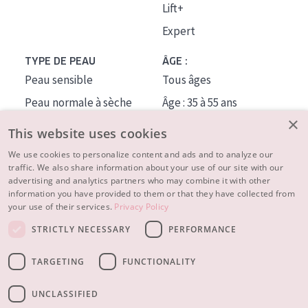
Lift+
Expert
TYPE DE PEAU
ÂGE :
Peau sensible
Tous âges
Peau normale à sèche
Âge : 35 à 55 ans
×
Peau mixte ou grasse
Âge : 55+
This website uses cookies
Peau mature
We use cookies to personalize content and ads and to analyze our
traffic. We also share information about your use of our site with our
Peau ménopausée
advertising and analytics partners who may combine it with other
information you have provided to them or that they have collected from
À PROPOS
your use of their services.
Privacy Policy
CONSEILS BEAUTÉ
STRICTLY NECESSARY
PERFORMANCE
Contact
TARGETING
FUNCTIONALITY
© 2023 - 2026 Diadermine
Conditions
Privacy statement
UNCLASSIFIED