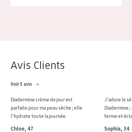
German
Hydratation et éclat
Spanish
Réduction des rides
Greek
Régénération de la peau
Raffermissement de la peau
Peau ménopausée
Avis Clients
TYPE DE PRODUIT
Crème de Jour
Voir 5 avis
Crème de Nuit
Diadermine crème de jour est
J'adore le sé
Crème pour les Yeux
parfaite pour ma peau sèche ; elle
Diadermine ;
Sérum
l'hydrate toute la journée.
ferme et écl
Démaquillants
Chloe, 47
Sophia, 34