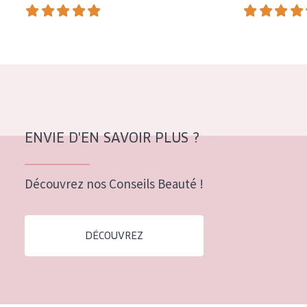
COLLECTION
Essentials
Lift+
Expert
TYPE DE PEAU
ENVIE D'EN SAVOIR PLUS ?
Peau sensible
Peau normale à sèche
Découvrez nos Conseils Beauté !
Peau mixte ou grasse
Peau mature
DÉCOUVREZ
Peau ménopausée
ÂGE :