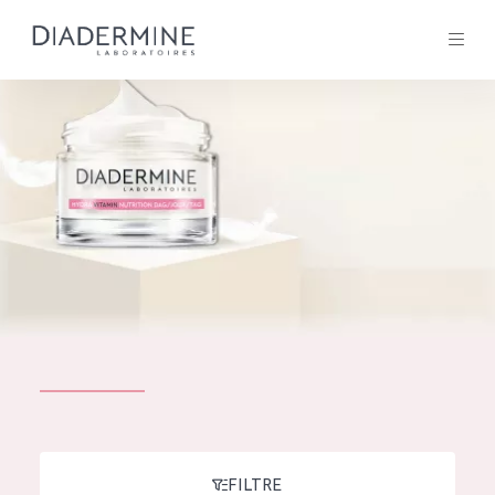
Tous les Produit
ACCUEIL
Composition
À propos
Conseils Beauté
Contact
TOUS LES PRODUIT
English
French
SOLUTIONS POUR LA PEAU
FILTRE