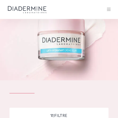
Tous les Produit
ACCUEIL
Composition
À propos
Conseils Beauté
Contact
TOUS LES PRODUIT
English
French
SOLUTIONS POUR LA PEAU
FILTRE