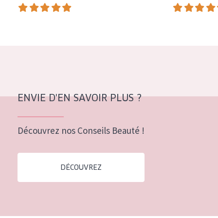
COLLECTION
Essentials
Lift+
Expert
TYPE DE PEAU
ENVIE D'EN SAVOIR PLUS ?
Peau sensible
Peau normale à sèche
Découvrez nos Conseils Beauté !
Peau mixte ou grasse
Peau mature
DÉCOUVREZ
Peau ménopausée
ÂGE :