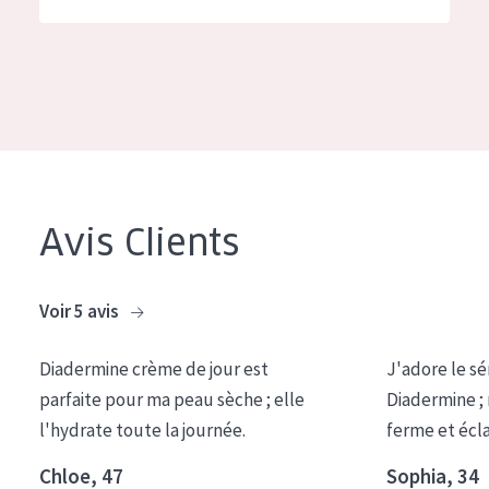
German
Hydratation et éclat
Spanish
Réduction des rides
Greek
Régénération de la peau
Raffermissement de la peau
Peau ménopausée
Avis Clients
TYPE DE PRODUIT
Crème de Jour
Voir 5 avis
Crème de Nuit
Diadermine crème de jour est
J'adore le sé
Crème pour les Yeux
parfaite pour ma peau sèche ; elle
Diadermine ;
Sérum
l'hydrate toute la journée.
ferme et écl
Démaquillants
Chloe, 47
Sophia, 34