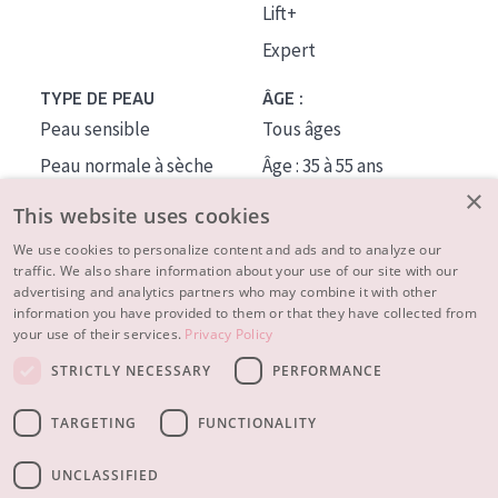
Lift+
Expert
TYPE DE PEAU
ÂGE :
Peau sensible
Tous âges
Peau normale à sèche
Âge : 35 à 55 ans
×
Peau mixte ou grasse
Âge : 55+
This website uses cookies
Peau mature
We use cookies to personalize content and ads and to analyze our
traffic. We also share information about your use of our site with our
Peau ménopausée
advertising and analytics partners who may combine it with other
information you have provided to them or that they have collected from
À PROPOS
your use of their services.
Privacy Policy
CONSEILS BEAUTÉ
STRICTLY NECESSARY
PERFORMANCE
Contact
TARGETING
FUNCTIONALITY
© 2023 - 2026 Diadermine
Conditions
Privacy statement
UNCLASSIFIED