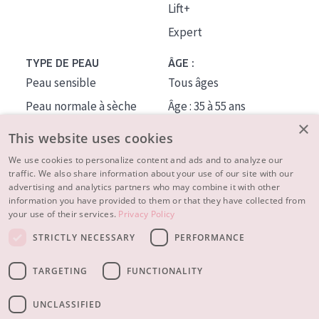
Lift+
Expert
TYPE DE PEAU
ÂGE :
Peau sensible
Tous âges
Peau normale à sèche
Âge : 35 à 55 ans
×
Peau mixte ou grasse
Âge : 55+
This website uses cookies
Peau mature
We use cookies to personalize content and ads and to analyze our
traffic. We also share information about your use of our site with our
Peau ménopausée
advertising and analytics partners who may combine it with other
information you have provided to them or that they have collected from
À PROPOS
your use of their services.
Privacy Policy
CONSEILS BEAUTÉ
STRICTLY NECESSARY
PERFORMANCE
Contact
TARGETING
FUNCTIONALITY
© 2023 - 2026 Diadermine
Conditions
Privacy statement
UNCLASSIFIED