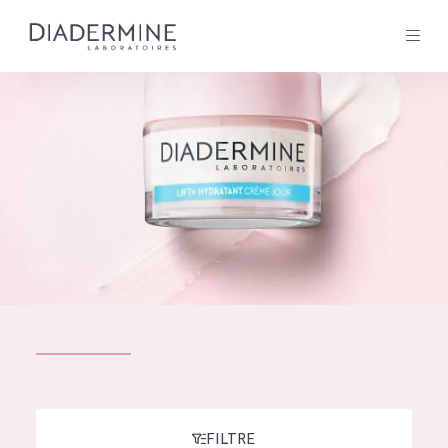
Tous les Produit
ACCUEIL
Composition
À propos
Conseils Beauté
Contact
TOUS LES PRODUIT
English
French
SOLUTIONS POUR LA PEAU
FILTRE