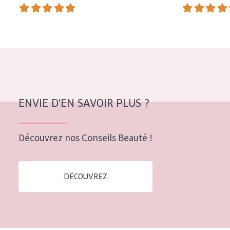
COLLECTION
Essentials
Lift+
Expert
TYPE DE PEAU
ENVIE D'EN SAVOIR PLUS ?
Peau sensible
Peau normale à sèche
Découvrez nos Conseils Beauté !
Peau mixte ou grasse
Peau mature
DÉCOUVREZ
Peau ménopausée
ÂGE :