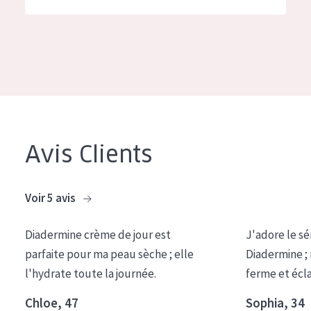
German
Hydratation et éclat
Spanish
Réduction des rides
Greek
Régénération de la peau
Raffermissement de la peau
Peau ménopausée
Avis Clients
TYPE DE PRODUIT
Crème de Jour
Voir 5 avis
Crème de Nuit
Diadermine crème de jour est
J'adore le sé
Crème pour les Yeux
parfaite pour ma peau sèche ; elle
Diadermine ;
Sérum
l'hydrate toute la journée.
ferme et écl
Démaquillants
Chloe, 47
Sophia, 34