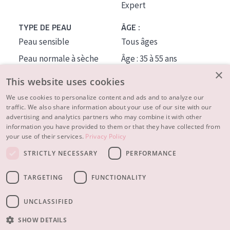
Expert
TYPE DE PEAU
ÂGE :
Peau sensible
Tous âges
Peau normale à sèche
Âge : 35 à 55 ans
×
Peau mixte ou grasse
Âge : 55+
This website uses cookies
Peau mature
We use cookies to personalize content and ads and to analyze our
traffic. We also share information about your use of our site with our
Peau ménopausée
advertising and analytics partners who may combine it with other
information you have provided to them or that they have collected from
À PROPOS
your use of their services.
Privacy Policy
CONSEILS BEAUTÉ
STRICTLY NECESSARY
PERFORMANCE
Contact
TARGETING
FUNCTIONALITY
© 2023 - 2026 Diadermine
Conditions
Privacy statement
UNCLASSIFIED
SHOW DETAILS