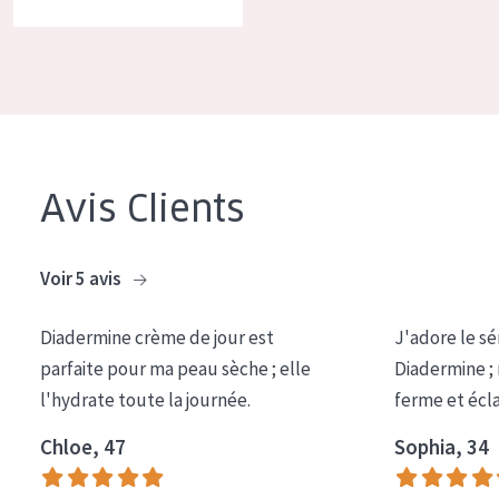
COLLECTION
Essentials
Lift+
Expert
Avis Clients
TYPE DE PEAU
Peau sensible
Voir 5 avis
Peau normale à sèche
Diadermine crème de jour est
J'adore le sé
Peau mixte ou grasse
parfaite pour ma peau sèche ; elle
Diadermine ;
Peau mature
l'hydrate toute la journée.
ferme et écl
Peau ménopausée
Chloe, 47
Sophia, 34
ÂGE :