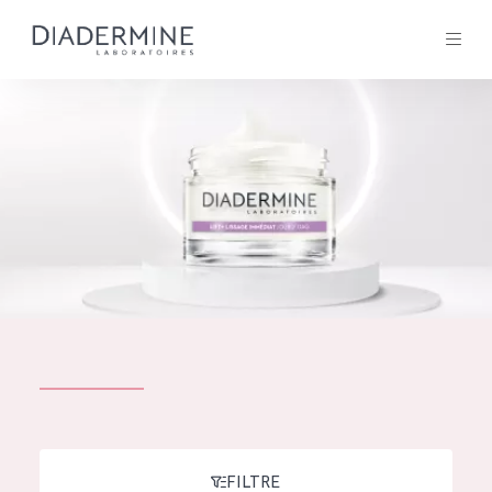
Tous les Produit
ACCUEIL
Composition
À propos
Conseils Beauté
Contact
TOUS LES PRODUIT
English
French
SOLUTIONS POUR LA PEAU
FILTRE