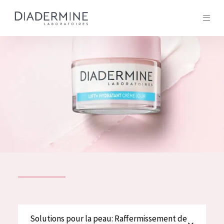
Tous les Produit
ACCUEIL
Composition
À propos
Conseils Beauté
Contact
TOUS LES PRODUIT
English
French
SOLUTIONS POUR LA PEAU
Solutions pour la peau: Raffermissement de