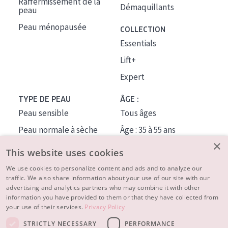
Raffermissement de la
Démaquillants
peau
Peau ménopausée
COLLECTION
Essentials
Lift+
Expert
TYPE DE PEAU
ÂGE :
Peau sensible
Tous âges
Peau normale à sèche
Âge : 35 à 55 ans
×
Peau mixte ou grasse
Âge : 55+
This website uses cookies
Peau mature
We use cookies to personalize content and ads and to analyze our
traffic. We also share information about your use of our site with our
Peau ménopausée
advertising and analytics partners who may combine it with other
information you have provided to them or that they have collected from
À PROPOS
your use of their services.
Privacy Policy
CONSEILS BEAUTÉ
STRICTLY NECESSARY
PERFORMANCE