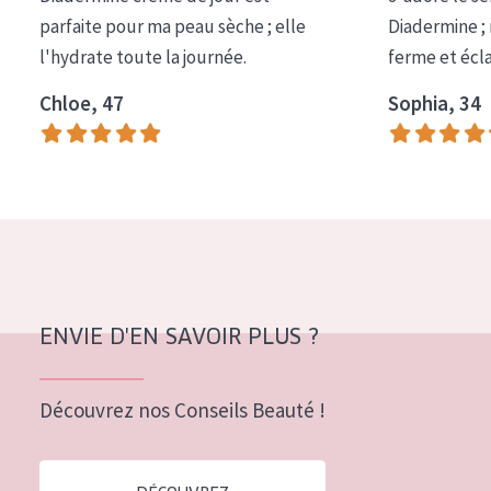
COLLECTION
parfaite pour ma peau sèche ; elle
Diadermine ;
l'hydrate toute la journée.
ferme et écl
Essentials
Chloe, 47
Sophia, 34
Lift+
Expert
TYPE DE PEAU
Peau sensible
Peau normale à sèche
Peau mixte ou grasse
ENVIE D'EN SAVOIR PLUS ?
Peau mature
Découvrez nos Conseils Beauté !
Peau ménopausée
ÂGE :