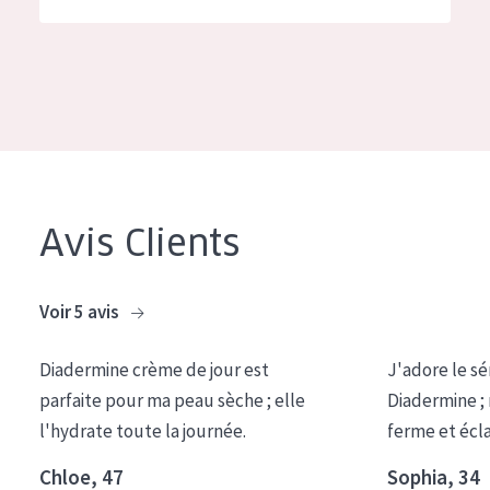
German
Hydratation et éclat
Spanish
Réduction des rides
Greek
Régénération de la peau
Raffermissement de la peau
Peau ménopausée
Avis Clients
TYPE DE PRODUIT
Crème de Jour
Voir 5 avis
Crème de Nuit
Diadermine crème de jour est
J'adore le sé
Crème pour les Yeux
parfaite pour ma peau sèche ; elle
Diadermine ;
Sérum
l'hydrate toute la journée.
ferme et écl
Démaquillants
Chloe, 47
Sophia, 34