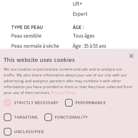
Lift+
Expert
TYPE DE PEAU
ÂGE :
Peau sensible
Tous âges
Peau normale à sèche
Âge : 35 à 55 ans
×
Peau mixte ou grasse
Âge : 55+
This website uses cookies
Peau mature
We use cookies to personalize content and ads and to analyze our
traffic. We also share information about your use of our site with our
Peau ménopausée
advertising and analytics partners who may combine it with other
information you have provided to them or that they have collected from
À PROPOS
your use of their services.
Privacy Policy
CONSEILS BEAUTÉ
STRICTLY NECESSARY
PERFORMANCE
Contact
TARGETING
FUNCTIONALITY
© 2023 - 2026 Diadermine
Conditions
Privacy statement
UNCLASSIFIED