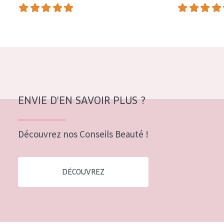
COLLECTION
Essentials
Lift+
Expert
TYPE DE PEAU
ENVIE D'EN SAVOIR PLUS ?
Peau sensible
Peau normale à sèche
Découvrez nos Conseils Beauté !
Peau mixte ou grasse
Peau mature
DÉCOUVREZ
Peau ménopausée
ÂGE :