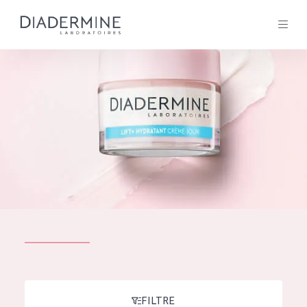
Tous les Produit
ACCUEIL
Composition
À propos
Conseils Beauté
Contact
TOUS LES PRODUIT
English
French
SOLUTIONS POUR LA PEAU
FILTRE