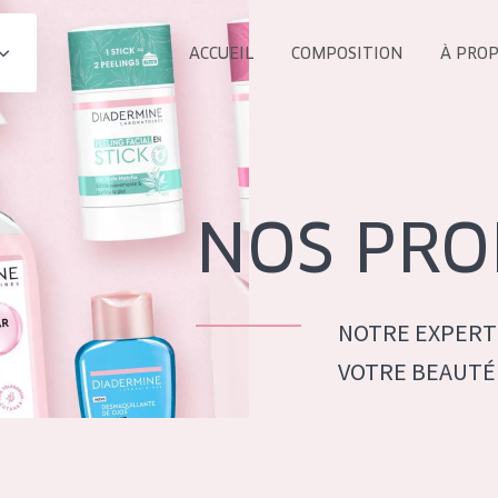
ACCUEIL
COMPOSITION
À PRO
Tous les Pr
UIT
COLLECTION
Essentials
NOS PRO
Lift+
s Yeux
Expert
NOTRE EXPERT
VOTRE BEAUTÉ
ÂGE :
TOUS 
Tous âges