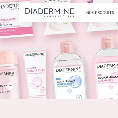
NOS PRODUITS
SOLUTIONS POUR LA PEAU
TYPE DE PROD
ACCUEIL
Hydratation et éclat
Crème de Jour
Composition
Réduction des rides
Crème de Nuit
À propos
Régénération de la peau
Crème pour le
Conseils Beauté
Raffermissement de la
Sérum
Contact
peau
Démaquillants
Peau ménopausée
English
TYPE DE PEAU
French
Peau sensible