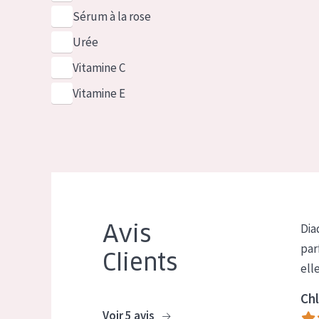
Sérum à la rose
Urée
Vitamine C
Vitamine E
Avis
Dia
par
Clients
ell
Chl
Voir 5 avis