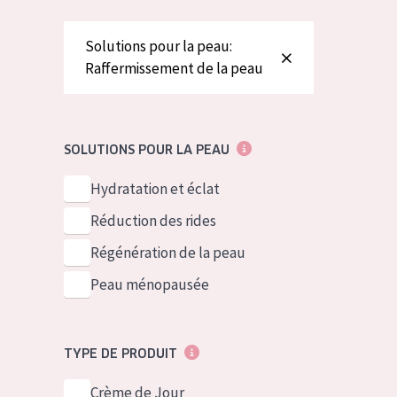
German
Peau normale 
Spanish
Peau mixte ou
Solutions pour la peau:
Raffermissement de la peau
Greek
Peau mature
Peau ménopa
SOLUTIONS POUR LA PEAU
Voir tous les
Hydratation et éclat
Réduction des rides
Régénération de la peau
Peau ménopausée
TYPE DE PRODUIT
Crème de Jour