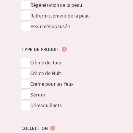
German
Peau normale 
Régénération de la peau
Spanish
Peau mixte ou
Raffermissement de la peau
Greek
Peau mature
Peau ménopausée
Peau ménopa
TYPE DE PRODUIT
Voir tous les
Crème de Jour
Crème de Nuit
Crème pour les Yeux
Sérum
Démaquillants
COLLECTION