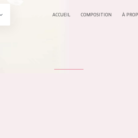
ACCUEIL
COMPOSITION
À PRO
Tous les Pr
UIT
COLLECTION
Essentials
Lift+
s Yeux
Expert
ÂGE :
TOUS 
Tous âges