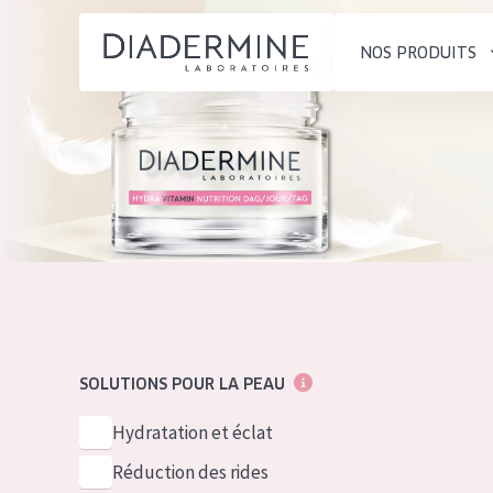
NOS PRODUITS
SOLUTIONS POUR LA PEAU
TYPE DE PROD
ACCUEIL
Hydratation et éclat
Crème de Jour
Composition
Réduction des rides
Crème de Nuit
À propos
Régénération de la peau
Crème pour le
Conseils Beauté
Raffermissement de la
Sérum
Contact
peau
Démaquillants
SOLUTIONS POUR LA PEAU
Peau ménopausée
English
TYPE DE PEAU
Hydratation et éclat
French
Peau sensible
Réduction des rides