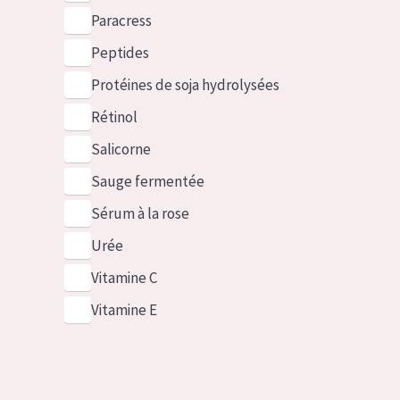
Paracress
Peptides
Protéines de soja hydrolysées
Rétinol
Salicorne
Sauge fermentée
Sérum à la rose
Urée
Vitamine C
Vitamine E