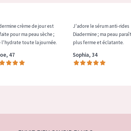
dermine crème de jour est
J'adore le sérum anti-rides
faite pour ma peau sèche ;
Diadermine ; ma peau paraî
e l'hydrate toute la journée.
plus ferme et éclatante.
oe, 47
Sophia, 34