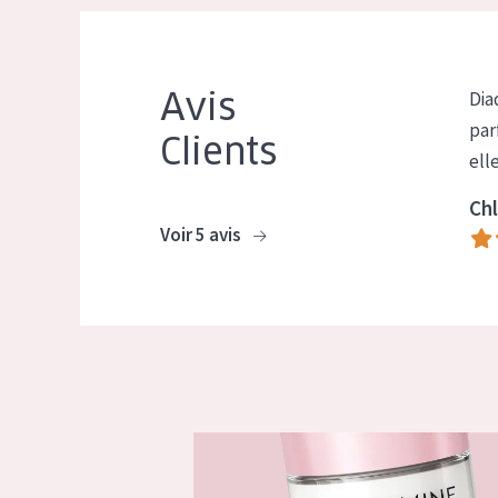
Avis
Dia
par
Clients
ell
Chl
Voir 5 avis