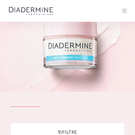
Tous les Produit
ACCUEIL
Composition
À propos
Conseils Beauté
Contact
TOUS LES PRODUIT
English
French
SOLUTIONS POUR LA PEAU
FILTRE