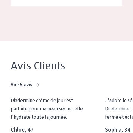
German
Hydratation et éclat
Spanish
Réduction des rides
Greek
Régénération de la peau
Raffermissement de la peau
Peau ménopausée
Avis Clients
TYPE DE PRODUIT
Crème de Jour
Voir 5 avis
Crème de Nuit
Diadermine crème de jour est
J'adore le sé
Crème pour les Yeux
parfaite pour ma peau sèche ; elle
Diadermine ;
Sérum
l'hydrate toute la journée.
ferme et écl
Démaquillants
Chloe, 47
Sophia, 34