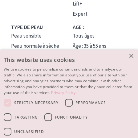
Lift+
Expert
TYPE DE PEAU
ÂGE :
Peau sensible
Tous âges
Peau normale à sèche
Âge : 35 à 55 ans
×
Peau mixte ou grasse
Âge : 55+
This website uses cookies
Peau mature
We use cookies to personalize content and ads and to analyze our
traffic. We also share information about your use of our site with our
Peau ménopausée
advertising and analytics partners who may combine it with other
information you have provided to them or that they have collected from
À PROPOS
your use of their services.
Privacy Policy
CONSEILS BEAUTÉ
STRICTLY NECESSARY
PERFORMANCE
Contact
TARGETING
FUNCTIONALITY
© 2023 - 2026 Diadermine
Conditions
Privacy statement
UNCLASSIFIED