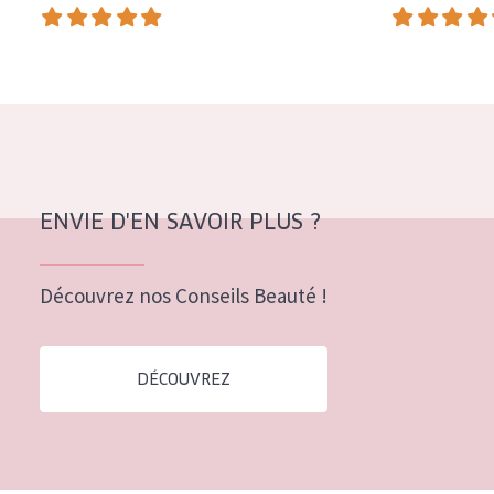
COLLECTION
Essentials
Lift+
Expert
TYPE DE PEAU
ENVIE D'EN SAVOIR PLUS ?
Peau sensible
Peau normale à sèche
Découvrez nos Conseils Beauté !
Peau mixte ou grasse
Peau mature
DÉCOUVREZ
Peau ménopausée
ÂGE :