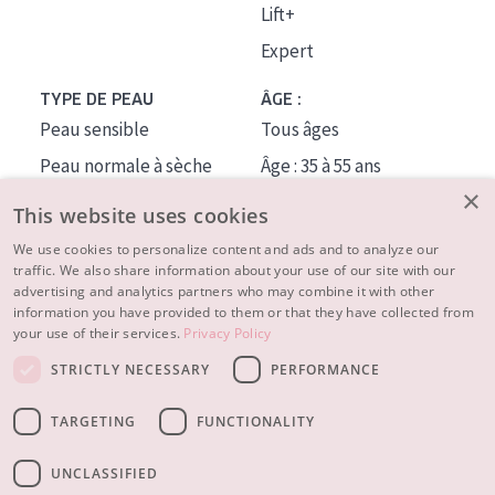
Lift+
Expert
TYPE DE PEAU
ÂGE :
Peau sensible
Tous âges
Peau normale à sèche
Âge : 35 à 55 ans
×
Peau mixte ou grasse
Âge : 55+
This website uses cookies
Peau mature
We use cookies to personalize content and ads and to analyze our
traffic. We also share information about your use of our site with our
Peau ménopausée
advertising and analytics partners who may combine it with other
information you have provided to them or that they have collected from
À PROPOS
your use of their services.
Privacy Policy
CONSEILS BEAUTÉ
STRICTLY NECESSARY
PERFORMANCE
Contact
TARGETING
FUNCTIONALITY
© 2023 - 2026 Diadermine
Conditions
Privacy statement
UNCLASSIFIED