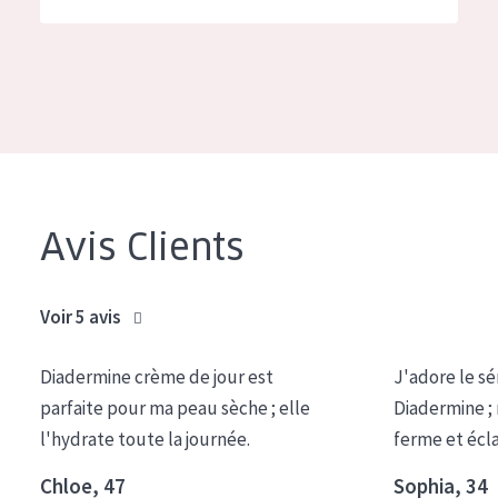
German
Hydratation et éclat
Spanish
Réduction des rides
Greek
Régénération de la peau
Raffermissement de la peau
Peau ménopausée
Avis Clients
TYPE DE PRODUIT
Crème de Jour
Voir 5 avis
Crème de Nuit
Diadermine crème de jour est
J'adore le sé
Crème pour les Yeux
parfaite pour ma peau sèche ; elle
Diadermine ;
Sérum
l'hydrate toute la journée.
ferme et écl
Démaquillants
Chloe, 47
Sophia, 34