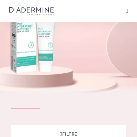
Tous les Produit
ACCUEIL
Composition
À propos
Conseils Beauté
Contact
TOUS LES PRODUIT
English
French
SOLUTIONS POUR LA PEAU
FILTRE