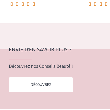
COLLECTION
Essentials
Lift+
Expert
TYPE DE PEAU
ENVIE D'EN SAVOIR PLUS ?
Peau sensible
Peau normale à sèche
Découvrez nos Conseils Beauté !
Peau mixte ou grasse
Peau mature
DÉCOUVREZ
Peau ménopausée
ÂGE :