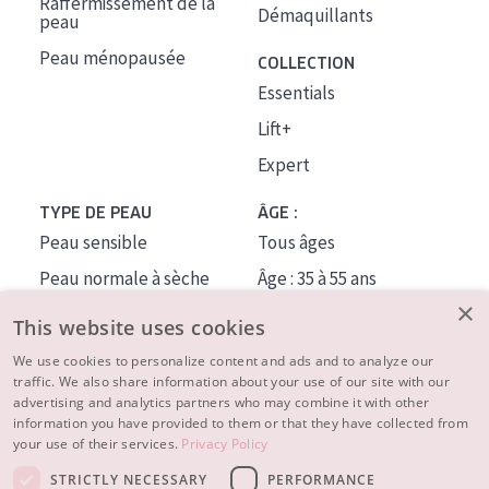
Raffermissement de la
Démaquillants
peau
Peau ménopausée
COLLECTION
Essentials
Lift+
Expert
TYPE DE PEAU
ÂGE :
Peau sensible
Tous âges
Peau normale à sèche
Âge : 35 à 55 ans
×
Peau mixte ou grasse
Âge : 55+
This website uses cookies
Peau mature
We use cookies to personalize content and ads and to analyze our
traffic. We also share information about your use of our site with our
Peau ménopausée
advertising and analytics partners who may combine it with other
information you have provided to them or that they have collected from
À PROPOS
your use of their services.
Privacy Policy
CONSEILS BEAUTÉ
STRICTLY NECESSARY
PERFORMANCE