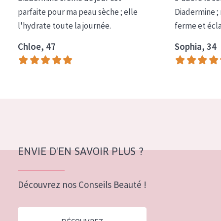
COLLECTION
parfaite pour ma peau sèche ; elle
Diadermine ;
l'hydrate toute la journée.
ferme et écl
Essentials
Chloe, 47
Sophia, 34
Lift+
Expert
TYPE DE PEAU
Peau sensible
Peau normale à sèche
Peau mixte ou grasse
ENVIE D'EN SAVOIR PLUS ?
Peau mature
Découvrez nos Conseils Beauté !
Peau ménopausée
ÂGE :