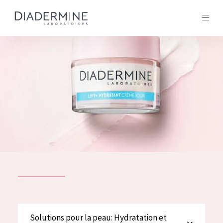
Tous les Produit
ACCUEIL
Composition
À propos
Conseils Beauté
Contact
TOUS LES PRODUIT
English
French
SOLUTIONS POUR LA PEAU
Solutions pour la peau: Hydratation et