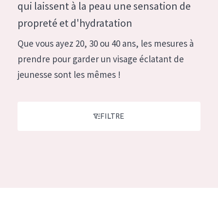
German
qui laissent à la peau une sensation de
Hydratation et éclat
Spanish
propreté et d'hydratation
Réduction des rides
Greek
Que vous ayez 20, 30 ou 40 ans, les mesures à
Régénération de la peau
prendre pour garder un visage éclatant de
Raffermissement de la peau
jeunesse sont les mêmes !
Peau ménopausée
TYPE DE PRODUIT
FILTRE
Crème de Jour
Crème de Nuit
Crème pour les Yeux
Sérum
Démaquillants