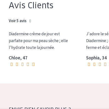
Avis Clients
COLLECTION
Essentials
Voir 5 avis
Lift+
Expert
Diadermine crème de jour est
J'adore le sé
parfaite pour ma peau sèche ; elle
Diadermine ;
TYPE DE PEAU
l'hydrate toute la journée.
ferme et écl
Peau sensible
Chloe, 47
Sophia, 34
Peau normale à sèche
Peau mixte ou grasse
Peau mature
Peau ménopausée
ÂGE :