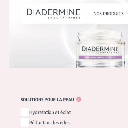
NOS PRODUITS
SOLUTIONS POUR LA PEAU
TYPE DE PROD
ACCUEIL
Hydratation et éclat
Crème de Jour
Composition
Réduction des rides
Crème de Nuit
À propos
Régénération de la peau
Crème pour le
Conseils Beauté
Raffermissement de la
Sérum
Contact
peau
Démaquillants
SOLUTIONS POUR LA PEAU
Peau ménopausée
English
TYPE DE PEAU
Hydratation et éclat
French
Peau sensible
Réduction des rides