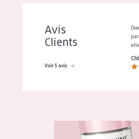
Avis
Dia
par
Clients
ell
Chl
Voir 5 avis