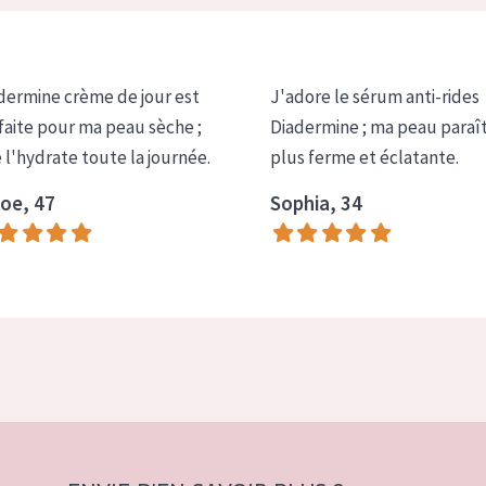
dermine crème de jour est
J'adore le sérum anti-rides
faite pour ma peau sèche ;
Diadermine ; ma peau paraî
e l'hydrate toute la journée.
plus ferme et éclatante.
oe, 47
Sophia, 34