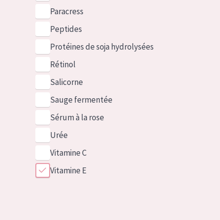
Paracress
Peptides
Protéines de soja hydrolysées
Rétinol
Salicorne
Sauge fermentée
Sérum à la rose
Urée
Vitamine C
Vitamine E