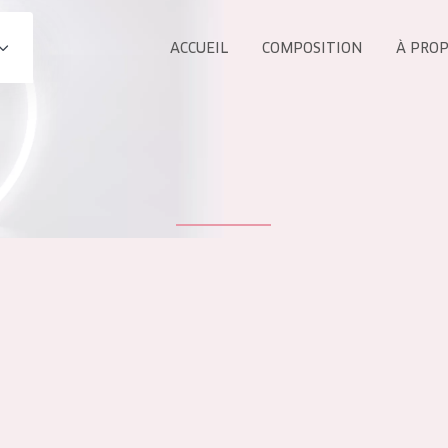
ACCUEIL
COMPOSITION
À PRO
Tous les Pr
UIT
COLLECTION
Essentials
Lift+
s Yeux
Expert
ÂGE :
TOUS 
Tous âges