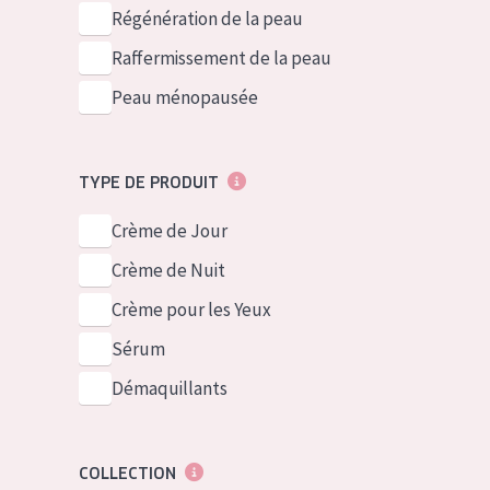
German
Peau normale 
Régénération de la peau
Spanish
Peau mixte ou
Raffermissement de la peau
Greek
Peau mature
Peau ménopausée
Peau ménopa
TYPE DE PRODUIT
Voir tous les
Crème de Jour
Crème de Nuit
Crème pour les Yeux
Sérum
Démaquillants
COLLECTION