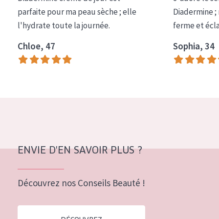
COLLECTION
parfaite pour ma peau sèche ; elle
Diadermine ;
l'hydrate toute la journée.
ferme et écl
Essentials
Chloe, 47
Sophia, 34
Lift+
Expert
TYPE DE PEAU
Peau sensible
Peau normale à sèche
Peau mixte ou grasse
ENVIE D'EN SAVOIR PLUS ?
Peau mature
Découvrez nos Conseils Beauté !
Peau ménopausée
ÂGE :