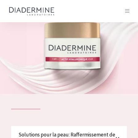
Tous les Produit
ACCUEIL
Composition
À propos
Conseils Beauté
Contact
TOUS LES PRODUIT
English
French
SOLUTIONS POUR LA PEAU
Solutions pour la peau: Raffermissement de