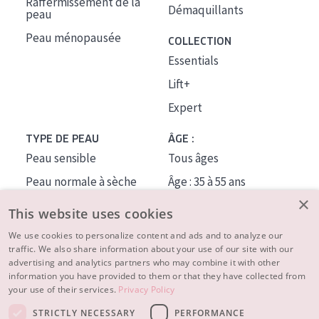
Raffermissement de la
Démaquillants
peau
Peau ménopausée
COLLECTION
Essentials
Lift+
Expert
TYPE DE PEAU
ÂGE :
Peau sensible
Tous âges
Peau normale à sèche
Âge : 35 à 55 ans
×
Peau mixte ou grasse
Âge : 55+
This website uses cookies
Peau mature
We use cookies to personalize content and ads and to analyze our
traffic. We also share information about your use of our site with our
Peau ménopausée
advertising and analytics partners who may combine it with other
information you have provided to them or that they have collected from
À PROPOS
your use of their services.
Privacy Policy
CONSEILS BEAUTÉ
STRICTLY NECESSARY
PERFORMANCE