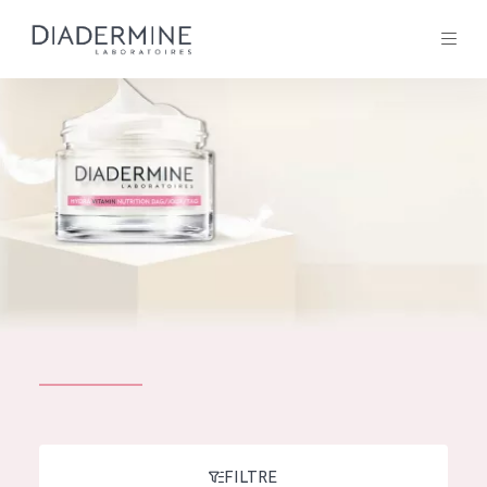
Tous les Produit
ACCUEIL
Composition
À propos
Conseils Beauté
Contact
TOUS LES PRODUIT
English
French
SOLUTIONS POUR LA PEAU
FILTRE