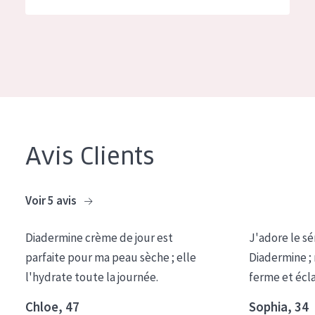
German
Hydratation et éclat
Spanish
Réduction des rides
Greek
Régénération de la peau
Raffermissement de la peau
Peau ménopausée
Avis Clients
TYPE DE PRODUIT
Crème de Jour
Voir 5 avis
Crème de Nuit
Diadermine crème de jour est
J'adore le sé
Crème pour les Yeux
parfaite pour ma peau sèche ; elle
Diadermine ;
Sérum
l'hydrate toute la journée.
ferme et écl
Démaquillants
Chloe, 47
Sophia, 34