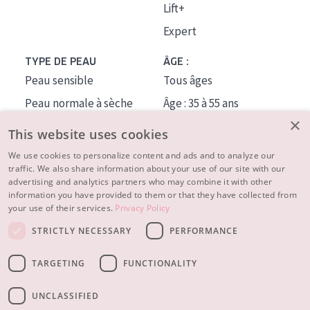
Lift+
Expert
TYPE DE PEAU
ÂGE :
Peau sensible
Tous âges
Peau normale à sèche
Âge : 35 à 55 ans
×
Peau mixte ou grasse
Âge : 55+
This website uses cookies
Peau mature
We use cookies to personalize content and ads and to analyze our
traffic. We also share information about your use of our site with our
Peau ménopausée
advertising and analytics partners who may combine it with other
information you have provided to them or that they have collected from
À PROPOS
your use of their services.
Privacy Policy
CONSEILS BEAUTÉ
STRICTLY NECESSARY
PERFORMANCE
Contact
TARGETING
FUNCTIONALITY
© 2023 - 2026 Diadermine
Conditions
Privacy statement
UNCLASSIFIED