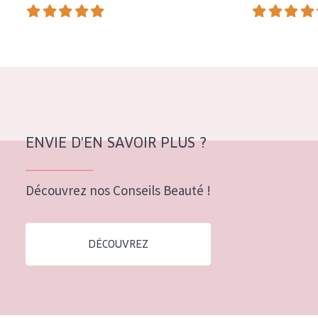
COLLECTION
Essentials
Lift+
Expert
TYPE DE PEAU
ENVIE D'EN SAVOIR PLUS ?
Peau sensible
Peau normale à sèche
Découvrez nos Conseils Beauté !
Peau mixte ou grasse
Peau mature
DÉCOUVREZ
Peau ménopausée
ÂGE :