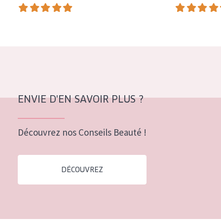
COLLECTION
Essentials
Lift+
Expert
TYPE DE PEAU
ENVIE D'EN SAVOIR PLUS ?
Peau sensible
Peau normale à sèche
Découvrez nos Conseils Beauté !
Peau mixte ou grasse
Peau mature
DÉCOUVREZ
Peau ménopausée
ÂGE :