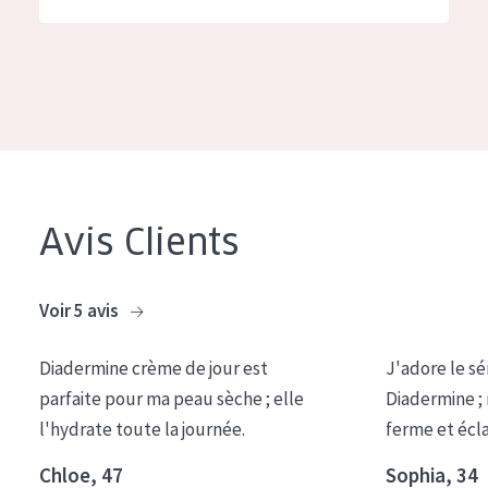
German
Hydratation et éclat
Spanish
Réduction des rides
Greek
Régénération de la peau
Raffermissement de la peau
Peau ménopausée
Avis Clients
TYPE DE PRODUIT
Crème de Jour
Voir 5 avis
Crème de Nuit
Diadermine crème de jour est
J'adore le sé
Crème pour les Yeux
parfaite pour ma peau sèche ; elle
Diadermine ;
Sérum
l'hydrate toute la journée.
ferme et écl
Démaquillants
Chloe, 47
Sophia, 34