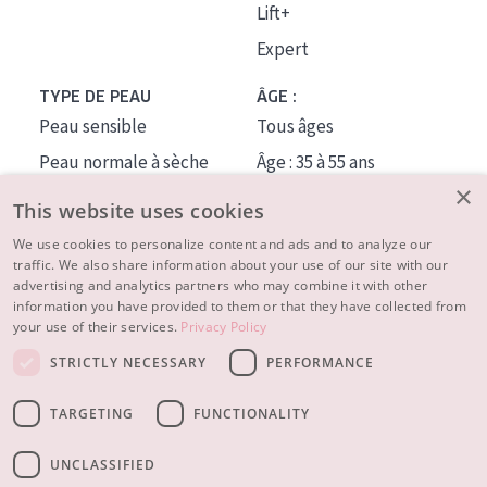
Lift+
Expert
TYPE DE PEAU
ÂGE :
Peau sensible
Tous âges
Peau normale à sèche
Âge : 35 à 55 ans
×
Peau mixte ou grasse
Âge : 55+
This website uses cookies
Peau mature
We use cookies to personalize content and ads and to analyze our
traffic. We also share information about your use of our site with our
Peau ménopausée
advertising and analytics partners who may combine it with other
information you have provided to them or that they have collected from
À PROPOS
your use of their services.
Privacy Policy
CONSEILS BEAUTÉ
STRICTLY NECESSARY
PERFORMANCE
Contact
TARGETING
FUNCTIONALITY
© 2023 - 2026 Diadermine
Conditions
Privacy statement
UNCLASSIFIED