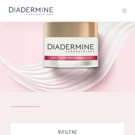
Tous les Produit
ACCUEIL
Composition
À propos
Conseils Beauté
Contact
TOUS LES PRODUIT
English
French
SOLUTIONS POUR LA PEAU
FILTRE