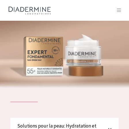
Tous les Produit
ACCUEIL
Composition
À propos
Conseils Beauté
Contact
TOUS LES PRODUIT
English
French
SOLUTIONS POUR LA PEAU
Solutions pour la peau: Hydratation et