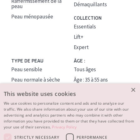
Raffermissement de la
Démaquillants
peau
Peau ménopausée
COLLECTION
Essentials
Lift+
Expert
TYPE DE PEAU
ÂGE :
Peau sensible
Tous âges
Peau normale à sèche
Âge : 35 à 55 ans
×
Peau mixte ou grasse
Âge : 55+
This website uses cookies
Peau mature
We use cookies to personalize content and ads and to analyze our
traffic. We also share information about your use of our site with our
Peau ménopausée
advertising and analytics partners who may combine it with other
information you have provided to them or that they have collected from
À PROPOS
your use of their services.
Privacy Policy
CONSEILS BEAUTÉ
STRICTLY NECESSARY
PERFORMANCE