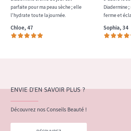
COLLECTION
parfaite pour ma peau sèche ; elle
Diadermine ;
l'hydrate toute la journée.
ferme et écl
Essentials
Chloe, 47
Sophia, 34
Lift+
Expert
TYPE DE PEAU
Peau sensible
Peau normale à sèche
Peau mixte ou grasse
ENVIE D'EN SAVOIR PLUS ?
Peau mature
Découvrez nos Conseils Beauté !
Peau ménopausée
ÂGE :