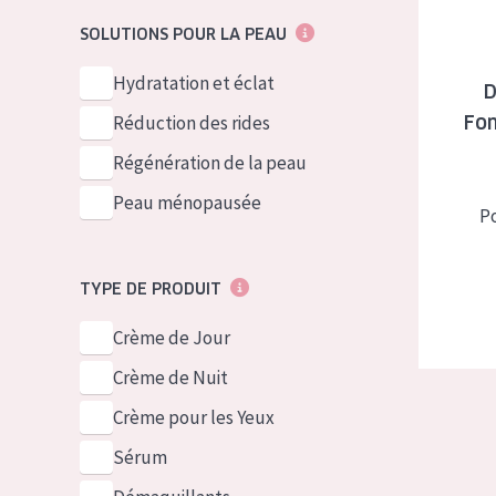
German
Peau normale 
SOLUTIONS POUR LA PEAU
Spanish
Peau mixte ou
Hydratation et éclat
Greek
D
Peau mature
Réduction des rides
Fo
Peau ménopa
Régénération de la peau
Peau ménopausée
Voir tous les
P
TYPE DE PRODUIT
Crème de Jour
Crème de Nuit
Crème pour les Yeux
Sérum