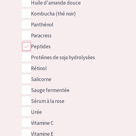
Huile d'amande douce
Kombucha (thé noir)
Panthénol
Paracress
Peptides
Protéines de soja hydrolysées
Rétinol
Salicorne
Sauge fermentée
Sérum à la rose
Urée
Vitamine C
Vitamine E