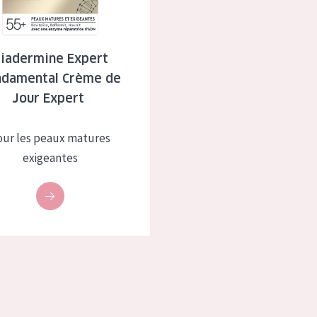
à sèche
Âge : 35 à 55 ans
 grasse
Âge : 55+
iadermine Expert
ndamental Crème de
usée
Jour Expert
 produits
our les peaux matures
exigeantes