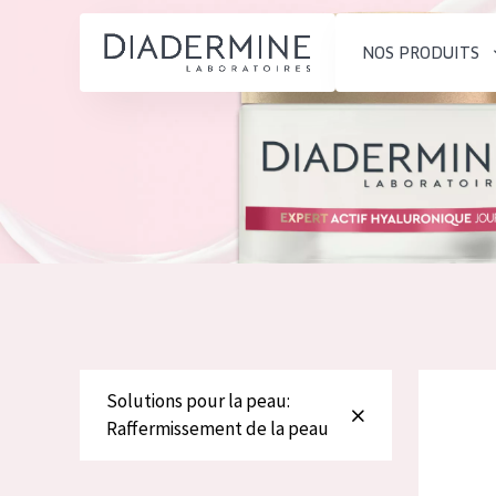
NOS PRODUITS
SOLUTIONS POUR LA PEAU
TYPE DE PROD
ACCUEIL
Hydratation et éclat
Crème de Jour
Composition
Réduction des rides
Crème de Nuit
À propos
Régénération de la peau
Crème pour le
Conseils Beauté
Raffermissement de la
Sérum
Contact
peau
Démaquillants
Diadermin
Peau ménopausée
Solutions pour la peau:
English
Raffermissement de la peau
TYPE DE PEAU
French
Peau sensible