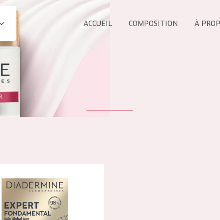
ACCUEIL
COMPOSITION
À PRO
Tous les Pr
UIT
COLLECTION
Essentials
Lift+
s Yeux
Expert
e Expert Fondamental Crème de Jour Expert
ÂGE :
TOUS 
Tous âges