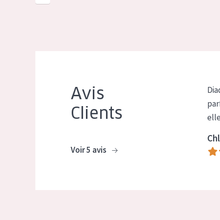
Avis
Dia
par
Clients
ell
Chl
Voir 5 avis