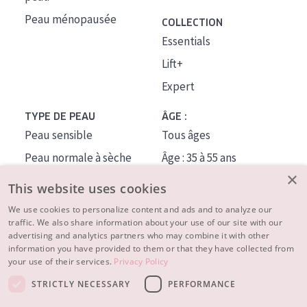
Peau ménopausée
COLLECTION
Essentials
Lift+
Expert
TYPE DE PEAU
ÂGE :
Peau sensible
Tous âges
Peau normale à sèche
Âge : 35 à 55 ans
×
Peau mixte ou grasse
Âge : 55+
This website uses cookies
Peau mature
We use cookies to personalize content and ads and to analyze our
traffic. We also share information about your use of our site with our
Peau ménopausée
advertising and analytics partners who may combine it with other
information you have provided to them or that they have collected from
À PROPOS
your use of their services.
Privacy Policy
CONSEILS BEAUTÉ
STRICTLY NECESSARY
PERFORMANCE
Contact