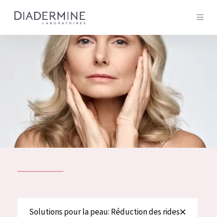
Tous les Produit
ACCUEIL
Composition
À propos
Conseils Beauté
Contact
TOUS LES PRODUIT
English
French
SOLUTIONS POUR LA PEAU
Solutions pour la peau: Réduction des rides