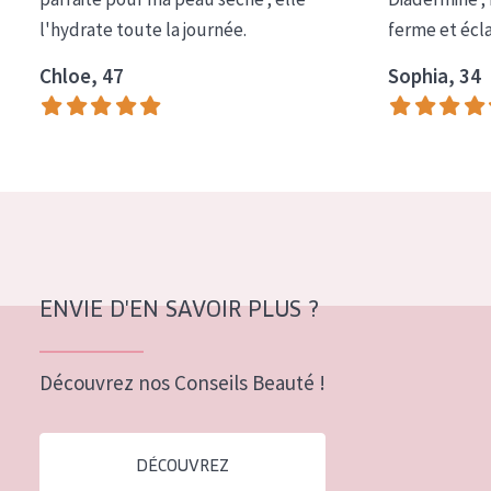
COLLECTION
l'hydrate toute la journée.
ferme et écl
Essentials
Chloe, 47
Sophia, 34
Lift+
Expert
TYPE DE PEAU
Peau sensible
Peau normale à sèche
ENVIE D'EN SAVOIR PLUS ?
Peau mixte ou grasse
Peau mature
Découvrez nos Conseils Beauté !
Peau ménopausée
DÉCOUVREZ
ÂGE :