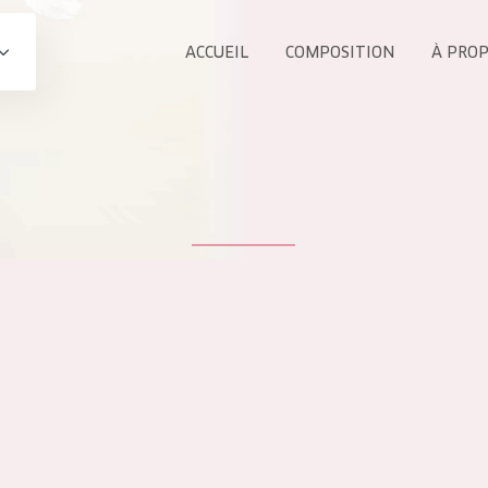
ACCUEIL
COMPOSITION
À PRO
Tous les Pr
UIT
COLLECTION
Essentials
Lift+
s Yeux
Expert
ÂGE :
TOUS 
Tous âges