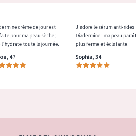
dermine crème de jour est
J'adore le sérum anti-rides
faite pour ma peau sèche ;
Diadermine ; ma peau paraî
e l'hydrate toute la journée.
plus ferme et éclatante.
oe, 47
Sophia, 34