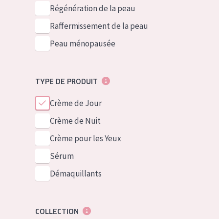
German
Peau normale 
Régénération de la peau
Spanish
Peau mixte ou
Raffermissement de la peau
Greek
Peau mature
Peau ménopausée
Peau ménopa
TYPE DE PRODUIT
Voir tous les
Crème de Jour
Crème de Nuit
Crème pour les Yeux
Sérum
Démaquillants
COLLECTION