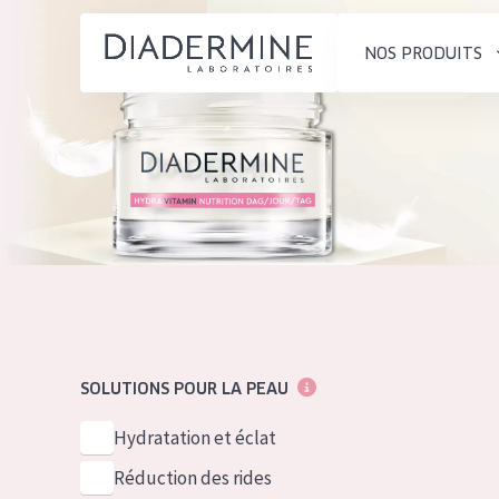
NOS PRODUITS
SOLUTIONS POUR LA PEAU
TYPE DE PROD
ACCUEIL
Hydratation et éclat
Crème de Jour
Composition
Réduction des rides
Crème de Nuit
À propos
Régénération de la peau
Crème pour le
Conseils Beauté
Raffermissement de la
Sérum
Contact
peau
Démaquillants
SOLUTIONS POUR LA PEAU
Peau ménopausée
English
TYPE DE PEAU
Hydratation et éclat
French
Peau sensible
Réduction des rides