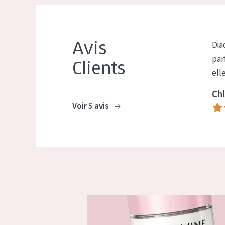
Avis
Dia
par
Clients
ell
Chl
Voir 5 avis