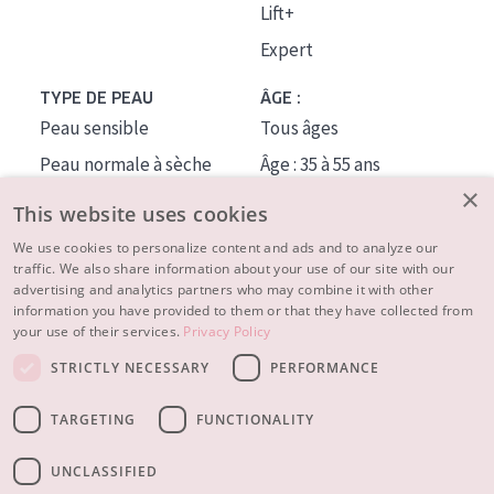
Lift+
Expert
TYPE DE PEAU
ÂGE :
Peau sensible
Tous âges
Peau normale à sèche
Âge : 35 à 55 ans
×
Peau mixte ou grasse
Âge : 55+
This website uses cookies
Peau mature
We use cookies to personalize content and ads and to analyze our
traffic. We also share information about your use of our site with our
Peau ménopausée
advertising and analytics partners who may combine it with other
information you have provided to them or that they have collected from
À PROPOS
your use of their services.
Privacy Policy
CONSEILS BEAUTÉ
STRICTLY NECESSARY
PERFORMANCE
Contact
TARGETING
FUNCTIONALITY
© 2023 - 2026 Diadermine
Conditions
Privacy statement
UNCLASSIFIED