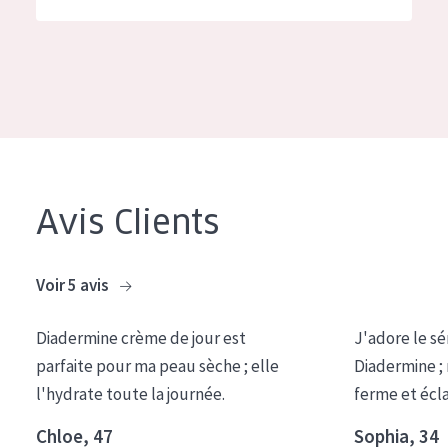
German
Hydratation et éclat
Spanish
Réduction des rides
Greek
Régénération de la peau
Raffermissement de la peau
Peau ménopausée
Avis Clients
TYPE DE PRODUIT
Crème de Jour
Voir 5 avis
Crème de Nuit
Diadermine crème de jour est
J'adore le sé
Crème pour les Yeux
parfaite pour ma peau sèche ; elle
Diadermine ;
Sérum
l'hydrate toute la journée.
ferme et écl
Démaquillants
Chloe, 47
Sophia, 34