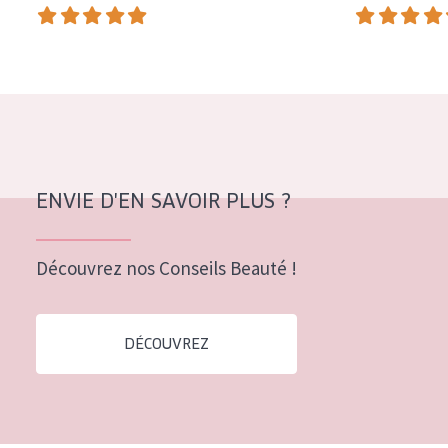
COLLECTION
Essentials
Lift+
Expert
TYPE DE PEAU
ENVIE D'EN SAVOIR PLUS ?
Peau sensible
Peau normale à sèche
Découvrez nos Conseils Beauté !
Peau mixte ou grasse
Peau mature
DÉCOUVREZ
Peau ménopausée
ÂGE :