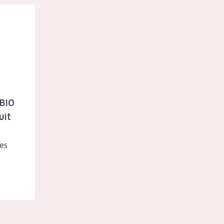
nti-rides nuit
 BIO
uit
es