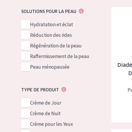
German
Peau normale 
Diadermin
SOLUTIONS POUR LA PEAU
Spanish
Peau mixte ou
Greek
Hydratation et éclat
Peau mature
Réduction des rides
Peau ménopa
Régénération de la peau
Voir tous les
Raffermissement de la peau
Diade
Peau ménopausée
D
P
TYPE DE PRODUIT
Crème de Jour
Crème de Nuit
Crème pour les Yeux