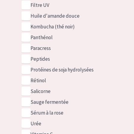
Filtre UV
Huile d'amande douce
Kombucha (thé noir)
Panthénol
Paracress
Peptides
Protéines de soja hydrolysées
Rétinol
Salicorne
Sauge fermentée
Sérum à la rose
Urée