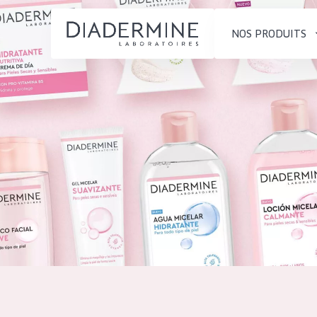
NOS PRODUITS
SOLUTIONS POUR LA PEAU
TYPE DE PROD
ACCUEIL
Hydratation et éclat
Crème de Jour
Composition
Réduction des rides
Crème de Nuit
À propos
Régénération de la peau
Crème pour le
Conseils Beauté
Raffermissement de la
Sérum
Contact
peau
Démaquillants
Peau ménopausée
English
TYPE DE PEAU
French
Peau sensible