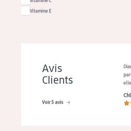
Vitamine C
Vitamine E
Avis
Dia
par
Clients
ell
Chl
Voir 5 avis