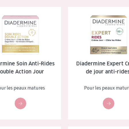
à sèche
Âge : 35 à 55 ans
e Soin Anti-Rides Double Action Jour
Diadermine Expert Crème de jo
 grasse
Âge : 55+
usée
 produits
rmine Soin Anti-Rides
Diadermine Expert 
ouble Action Jour
de jour anti-ride
our les peaux matures
Pour les peaux matur