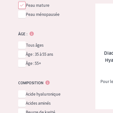
Peau mature
Diadermin
Peau ménopausée
ÂGE :
Tous âges
Dia
Âge : 35 à 55 ans
Hya
Âge : 55+
Pour l
COMPOSITION
Acide hyaluronique
Acides aminés
Beurre de karité