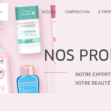
ACCUEIL
COMPOSITION
À PRO
Tous les Pr
UIT
COLLECTION
Essentials
NOS PRO
Lift+
s Yeux
Expert
NOTRE EXPERT
VOTRE BEAUTÉ
ÂGE :
TOUS 
Tous âges