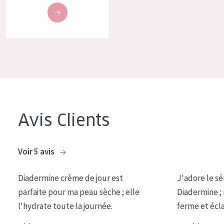
Tous âges
Âge : 35 à 55 ans
Âge : 55+
Avis Clients
Voir 5 avis
Diadermine crème de jour est
J'adore le sé
parfaite pour ma peau sèche ; elle
Diadermine ;
l'hydrate toute la journée.
ferme et écl