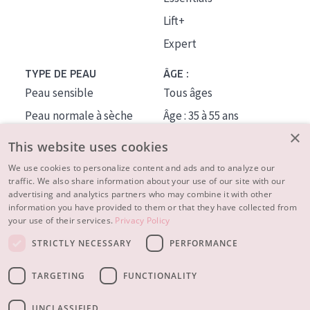
Lift+
Expert
TYPE DE PEAU
ÂGE :
Peau sensible
Tous âges
Peau normale à sèche
Âge : 35 à 55 ans
×
Peau mixte ou grasse
Âge : 55+
This website uses cookies
Peau mature
We use cookies to personalize content and ads and to analyze our
traffic. We also share information about your use of our site with our
Peau ménopausée
advertising and analytics partners who may combine it with other
information you have provided to them or that they have collected from
À PROPOS
your use of their services.
Privacy Policy
CONSEILS BEAUTÉ
STRICTLY NECESSARY
PERFORMANCE
Contact
TARGETING
FUNCTIONALITY
© 2023 - 2026 Diadermine
Conditions
Privacy statement
UNCLASSIFIED