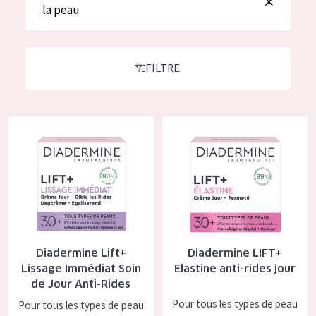
German
la peau
Hydratation et éclat
Spanish
Réduction des rides
Greek
Régénération de la peau
FILTRE
Raffermissement de la peau
Peau ménopausée
Diadermine Lift+ Lissage Immédiat Soin de Jour Anti-Rides
Diadermine LIFT+ Elastine anti-
TYPE DE PRODUIT
Crème de Jour
Crème de Nuit
Crème pour les Yeux
Diadermine Lift+
Diadermine LIFT+
Sérum
Lissage Immédiat Soin
Elastine anti-rides jour
de Jour Anti-Rides
Démaquillants
Pour tous les types de peau
Pour tous les types de peau