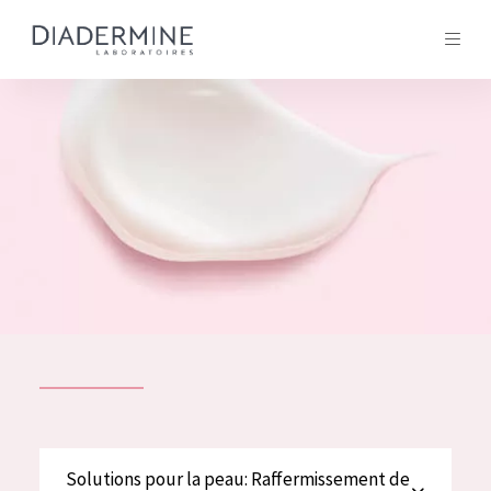
Tous les Produit
ACCUEIL
Composition
À propos
Conseils Beauté
Contact
TOUS LES PRODUIT
English
French
SOLUTIONS POUR LA PEAU
Solutions pour la peau: Raffermissement de