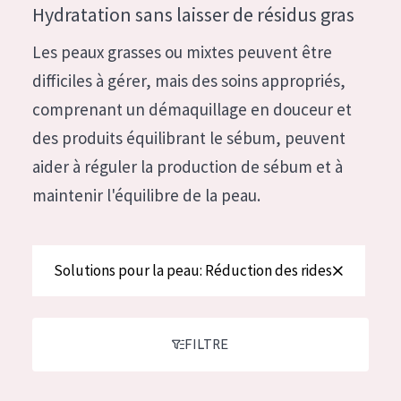
German
Hydratation sans laisser de résidus gras
Hydratation et éclat
Spanish
Les peaux grasses ou mixtes peuvent être
Réduction des rides
Greek
difficiles à gérer, mais des soins appropriés,
Régénération de la peau
comprenant un démaquillage en douceur et
Raffermissement de la peau
des produits équilibrant le sébum, peuvent
Peau ménopausée
aider à réguler la production de sébum et à
maintenir l'équilibre de la peau.
TYPE DE PRODUIT
Crème de Jour
Solutions pour la peau: Réduction des rides
Crème de Nuit
Crème pour les Yeux
Sérum
FILTRE
Démaquillants