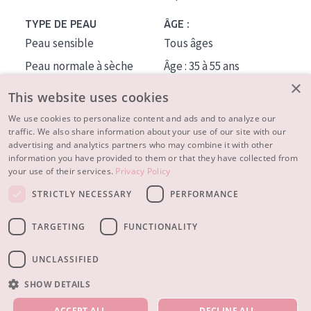
TYPE DE PEAU
ÂGE :
Peau sensible
Tous âges
Peau normale à sèche
Âge : 35 à 55 ans
×
Peau mixte ou grasse
Âge : 55+
This website uses cookies
Peau mature
We use cookies to personalize content and ads and to analyze our
traffic. We also share information about your use of our site with our
Peau ménopausée
advertising and analytics partners who may combine it with other
information you have provided to them or that they have collected from
À PROPOS
your use of their services.
Privacy Policy
CONSEILS BEAUTÉ
STRICTLY NECESSARY
PERFORMANCE
Contact
TARGETING
FUNCTIONALITY
© 2023 - 2026 Diadermine
Conditions
Privacy statement
UNCLASSIFIED
SHOW DETAILS
NOS PRODUITS
ACCEPT ALL
DECLINE ALL