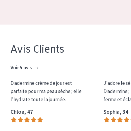
COLLECTION
Essentials
Lift+
Expert
Avis Clients
TYPE DE PEAU
Peau sensible
Voir 5 avis
Peau normale à sèche
Diadermine crème de jour est
J'adore le sé
Peau mixte ou grasse
parfaite pour ma peau sèche ; elle
Diadermine ;
l'hydrate toute la journée.
ferme et écl
Peau mature
Peau ménopausée
Chloe, 47
Sophia, 34
ÂGE :