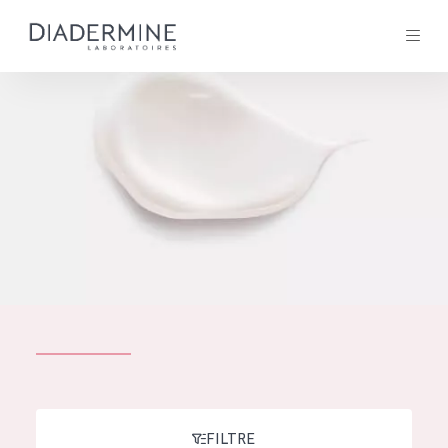
Tous les Produit
ACCUEIL
Composition
À propos
Conseils Beauté
Contact
TOUS LES PRODUIT
English
French
SOLUTIONS POUR LA PEAU
FILTRE