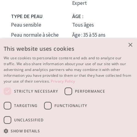
Expert
TYPE DE PEAU
ÂGE :
Peau sensible
Tous âges
Peau normale à sèche
Âge : 35 à 55 ans
×
Peau mixte ou grasse
Âge : 55+
This website uses cookies
Peau mature
We use cookies to personalize content and ads and to analyze our
traffic. We also share information about your use of our site with our
Peau ménopausée
advertising and analytics partners who may combine it with other
information you have provided to them or that they have collected from
À PROPOS
your use of their services.
Privacy Policy
CONSEILS BEAUTÉ
STRICTLY NECESSARY
PERFORMANCE
Contact
TARGETING
FUNCTIONALITY
© 2023 - 2026 Diadermine
Conditions
Privacy statement
UNCLASSIFIED
SHOW DETAILS