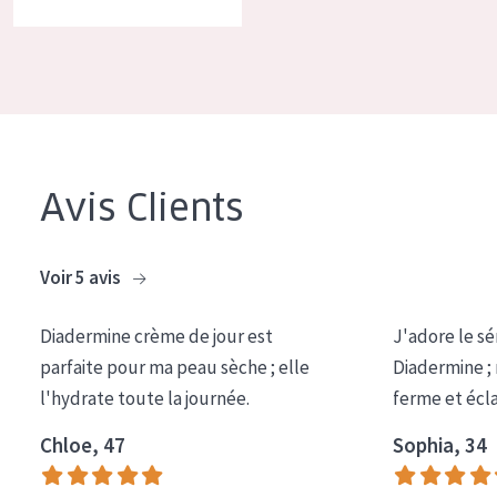
COLLECTION
Essentials
Lift+
Expert
Avis Clients
TYPE DE PEAU
Peau sensible
Voir 5 avis
Peau normale à sèche
Diadermine crème de jour est
J'adore le sé
Peau mixte ou grasse
parfaite pour ma peau sèche ; elle
Diadermine ;
Peau mature
l'hydrate toute la journée.
ferme et écl
Peau ménopausée
Chloe, 47
Sophia, 34
ÂGE :