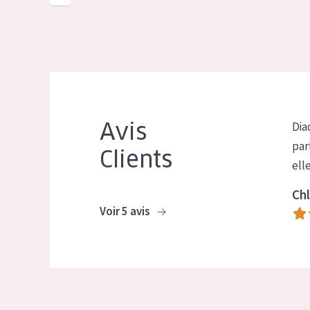
Avis
Dia
par
Clients
ell
Chl
Voir 5 avis