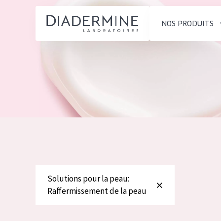
NOS PRODUITS
SOLUTIONS POUR LA PEAU
TYPE DE PROD
ACCUEIL
Hydratation et éclat
Crème de Jour
Composition
Réduction des rides
Crème de Nuit
À propos
Régénération de la peau
Crème pour le
Conseils Beauté
Raffermissement de la
Sérum
Contact
peau
Démaquillants
Peau ménopausée
Solutions pour la peau:
English
Raffermissement de la peau
TYPE DE PEAU
French
Peau sensible