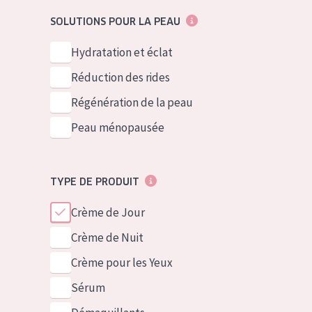
German
Peau normale 
SOLUTIONS POUR LA PEAU
Spanish
Peau mixte ou
Hydratation et éclat
Greek
Peau mature
Réduction des rides
Peau ménopa
Régénération de la peau
Peau ménopausée
Voir tous les
TYPE DE PRODUIT
Crème de Jour
Crème de Nuit
Crème pour les Yeux
Sérum