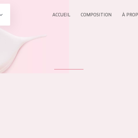
ACCUEIL
COMPOSITION
À PRO
Tous les Pr
UIT
COLLECTION
Essentials
Lift+
s Yeux
Expert
ÂGE :
TOUS 
Tous âges