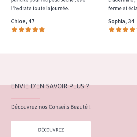
COLLECTION
l'hydrate toute la journée.
ferme et écl
Essentials
Chloe, 47
Sophia, 34
Lift+
Expert
TYPE DE PEAU
Peau sensible
Peau normale à sèche
ENVIE D'EN SAVOIR PLUS ?
Peau mixte ou grasse
Peau mature
Découvrez nos Conseils Beauté !
Peau ménopausée
DÉCOUVREZ
ÂGE :