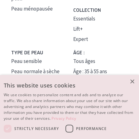
Peau ménopausée
COLLECTION
Essentials
Lift+
Expert
TYPE DE PEAU
ÂGE :
Peau sensible
Tous âges
Peau normale à sèche
Âge : 35 à 55 ans
×
Peau mixte ou grasse
Âge : 55+
This website uses cookies
Peau mature
We use cookies to personalize content and ads and to analyze our
traffic. We also share information about your use of our site with our
Peau ménopausée
advertising and analytics partners who may combine it with other
information you have provided to them or that they have collected from
À PROPOS
your use of their services.
Privacy Policy
CONSEILS BEAUTÉ
STRICTLY NECESSARY
PERFORMANCE
Contact