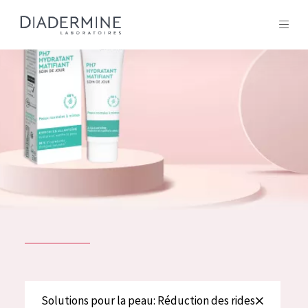
Tous les Produit
ACCUEIL
Composition
À propos
Conseils Beauté
Contact
TOUS LES PRODUIT
English
French
SOLUTIONS POUR LA PEAU
Solutions pour la peau: Réduction des rides