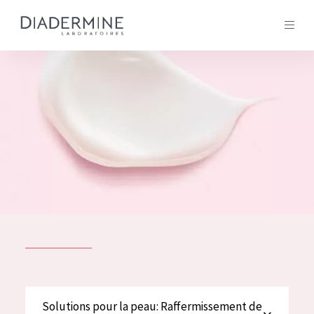
Tous les Produit
ACCUEIL
Composition
À propos
Conseils Beauté
Contact
TOUS LES PRODUIT
English
French
SOLUTIONS POUR LA PEAU
Solutions pour la peau: Raffermissement de