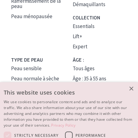
Raffermissement de la
Démaquillants
peau
Peau ménopausée
COLLECTION
Essentials
Lift+
Expert
TYPE DE PEAU
ÂGE :
Peau sensible
Tous âges
Peau normale à sèche
Âge : 35 à 55 ans
×
Peau mixte ou grasse
Âge : 55+
This website uses cookies
Peau mature
We use cookies to personalize content and ads and to analyze our
traffic. We also share information about your use of our site with our
Peau ménopausée
advertising and analytics partners who may combine it with other
information you have provided to them or that they have collected from
À PROPOS
your use of their services.
Privacy Policy
CONSEILS BEAUTÉ
STRICTLY NECESSARY
PERFORMANCE