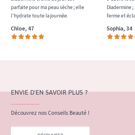
COLLECTION
parfaite pour ma peau sèche ; elle
Diadermine ;
l'hydrate toute la journée.
ferme et écl
Essentials
Chloe, 47
Sophia, 34
Lift+
Expert
TYPE DE PEAU
Peau sensible
Peau normale à sèche
Peau mixte ou grasse
ENVIE D'EN SAVOIR PLUS ?
Peau mature
Découvrez nos Conseils Beauté !
Peau ménopausée
ÂGE :