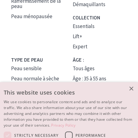
Raffermissement de la
Démaquillants
peau
Peau ménopausée
COLLECTION
Essentials
Lift+
Expert
TYPE DE PEAU
ÂGE :
Peau sensible
Tous âges
Peau normale à sèche
Âge : 35 à 55 ans
×
Peau mixte ou grasse
Âge : 55+
This website uses cookies
Peau mature
We use cookies to personalize content and ads and to analyze our
traffic. We also share information about your use of our site with our
Peau ménopausée
advertising and analytics partners who may combine it with other
information you have provided to them or that they have collected from
À PROPOS
your use of their services.
Privacy Policy
CONSEILS BEAUTÉ
STRICTLY NECESSARY
PERFORMANCE