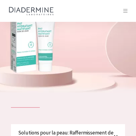
Tous les Produit
ACCUEIL
Composition
À propos
Conseils Beauté
Contact
TOUS LES PRODUIT
English
French
SOLUTIONS POUR LA PEAU
Solutions pour la peau: Raffermissement de