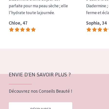
COLLECTION
parfaite pour ma peau sèche ; elle
Diadermine ;
l'hydrate toute la journée.
ferme et écl
Essentials
Chloe, 47
Sophia, 34
Lift+
Expert
TYPE DE PEAU
Peau sensible
Peau normale à sèche
Peau mixte ou grasse
ENVIE D'EN SAVOIR PLUS ?
Peau mature
Découvrez nos Conseils Beauté !
Peau ménopausée
ÂGE :