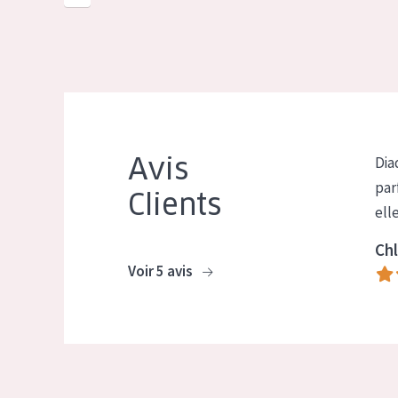
Avis
Dia
par
Clients
ell
Chl
Voir 5 avis