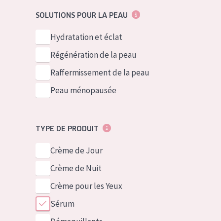
German
Peau normale 
SOLUTIONS POUR LA PEAU
Spanish
Peau mixte ou
Hydratation et éclat
Greek
Peau mature
Régénération de la peau
Peau ménopa
Raffermissement de la peau
Peau ménopausée
Voir tous les
TYPE DE PRODUIT
Crème de Jour
Crème de Nuit
Crème pour les Yeux
Sérum