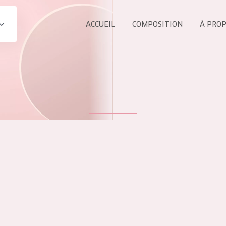
ACCUEIL
COMPOSITION
À PRO
Tous les Pr
UIT
COLLECTION
Essentials
Lift+
s Yeux
Expert
ÂGE :
TOUS 
Tous âges