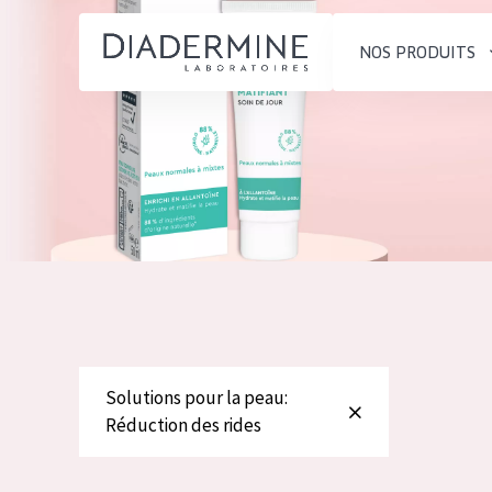
NOS PRODUITS
SOLUTIONS POUR LA PEAU
TYPE DE PROD
ACCUEIL
Hydratation et éclat
Crème de Jour
Composition
Réduction des rides
Crème de Nuit
À propos
Régénération de la peau
Crème pour le
Conseils Beauté
Raffermissement de la
Sérum
Contact
peau
Démaquillants
Peau ménopausée
Solutions pour la peau:
English
Réduction des rides
TYPE DE PEAU
French
Peau sensible