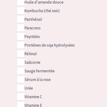
Huile d'amande douce
Kombucha (thé noir)
Panthénol
Paracress
Peptides
Protéines de soja hydrolysées
Rétinol
Salicorne
Sauge fermentée
Sérum à la rose
Urée
Vitamine C
Vitamine E