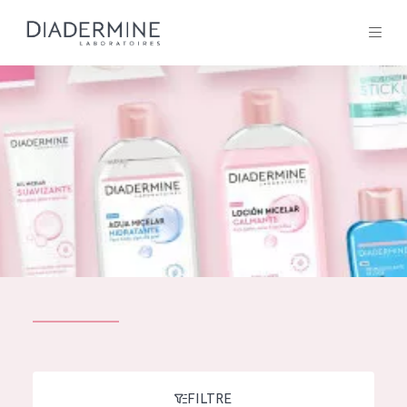
Tous les Produit
ACCUEIL
Composition
À propos
Conseils Beauté
Contact
TOUS LES PRODUIT
English
French
SOLUTIONS POUR LA PEAU
FILTRE