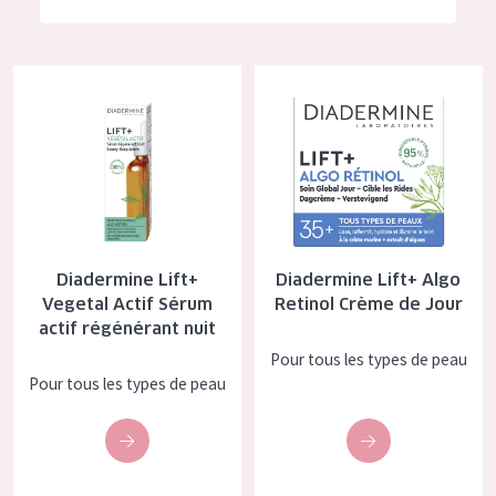
German
Hydratation et éclat
Spanish
Réduction des rides
Diadermine Lift+ Vegetal Actif Sérum actif régénérant nuit
Diadermine Lift+ Algo Retinol 
Greek
Régénération de la peau
Raffermissement de la peau
Peau ménopausée
TYPE DE PRODUIT
Diadermine Lift+
Diadermine Lift+ Algo
Crème de Jour
Vegetal Actif Sérum
Retinol Crème de Jour
actif régénérant nuit
Crème de Nuit
Pour tous les types de peau
Crème pour les Yeux
Pour tous les types de peau
Sérum
Démaquillants