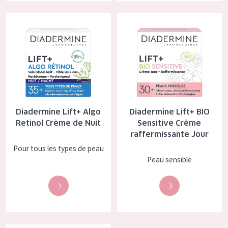
COLLECTION
Diadermine Lift+ Algo Retinol Crème de Nuit
Diadermine Lift+ BIO Sensitive
Essentials
Lift+
Expert
TYPE DE PEAU
Diadermine Lift+ Algo
Diadermine Lift+ BIO
Peau sensible
Retinol Crème de Nuit
Sensitive Crème
raffermissante Jour
Peau normale à sèche
Pour tous les types de peau
Peau mixte ou grasse
Peau sensible
Peau mature
Peau ménopausée
ÂGE :