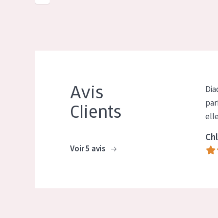
Avis
Dia
par
Clients
ell
Chl
Voir 5 avis