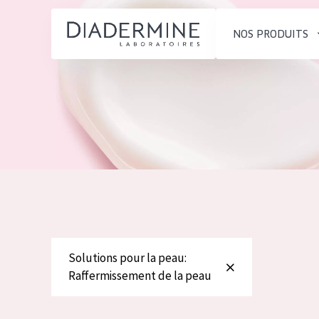
NOS PRODUITS
SOLUTIONS POUR LA PEAU
TYPE DE PROD
ACCUEIL
Hydratation et éclat
Crème de Jour
Composition
Réduction des rides
Crème de Nuit
À propos
Régénération de la peau
Crème pour le
Conseils Beauté
Raffermissement de la
Sérum
Contact
peau
Démaquillants
Peau ménopausée
Solutions pour la peau:
English
Raffermissement de la peau
TYPE DE PEAU
French
Peau sensible