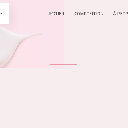
ACCUEIL
COMPOSITION
À PRO
Tous les Pr
UIT
COLLECTION
Essentials
Lift+
s Yeux
Expert
ÂGE :
TOUS 
Tous âges