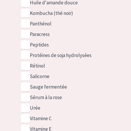
Huile d'amande douce
Kombucha (thé noir)
Panthénol
Paracress
Peptides
Protéines de soja hydrolysées
Rétinol
Salicorne
Sauge fermentée
Sérum à la rose
Urée
Vitamine C
Vitamine E