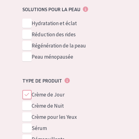
German
Peau normale 
SOLUTIONS POUR LA PEAU
Spanish
Peau mixte ou
Hydratation et éclat
Greek
Peau mature
Réduction des rides
Peau ménopa
Régénération de la peau
Peau ménopausée
Voir tous les
TYPE DE PRODUIT
Crème de Jour
Crème de Nuit
Crème pour les Yeux
Sérum