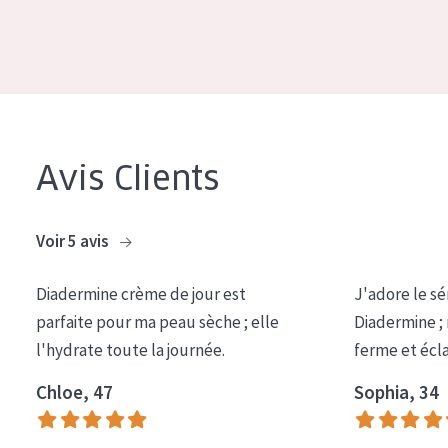
COLLECTION
Essentials
Lift+
Expert
Avis Clients
TYPE DE PEAU
Peau sensible
Voir 5 avis
Peau normale à sèche
Diadermine crème de jour est
J'adore le sé
Peau mixte ou grasse
parfaite pour ma peau sèche ; elle
Diadermine ;
Peau mature
l'hydrate toute la journée.
ferme et écl
Peau ménopausée
Chloe, 47
Sophia, 34
ÂGE :