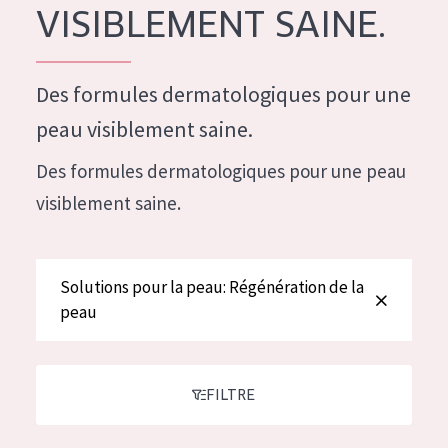
German
VISIBLEMENT SAINE.
Hydratation et éclat
Spanish
Réduction des rides
Greek
Des formules dermatologiques pour une
Régénération de la peau
peau visiblement saine.
Raffermissement de la peau
Des formules dermatologiques pour une peau
Peau ménopausée
visiblement saine.
TYPE DE PRODUIT
Crème de Jour
Solutions pour la peau: Régénération de la
Crème de Nuit
peau
Crème pour les Yeux
Sérum
FILTRE
Démaquillants