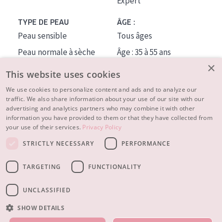
Expert
TYPE DE PEAU
ÂGE :
Peau sensible
Tous âges
Peau normale à sèche
Âge : 35 à 55 ans
×
Peau mixte ou grasse
Âge : 55+
This website uses cookies
Peau mature
We use cookies to personalize content and ads and to analyze our
traffic. We also share information about your use of our site with our
Peau ménopausée
advertising and analytics partners who may combine it with other
information you have provided to them or that they have collected from
À PROPOS
your use of their services.
Privacy Policy
CONSEILS BEAUTÉ
STRICTLY NECESSARY
PERFORMANCE
Contact
TARGETING
FUNCTIONALITY
© 2023 - 2026 Diadermine
Conditions
Privacy statement
UNCLASSIFIED
SHOW DETAILS
NOS PRODUITS