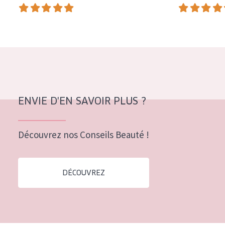
COLLECTION
Essentials
Lift+
Expert
TYPE DE PEAU
ENVIE D'EN SAVOIR PLUS ?
Peau sensible
Peau normale à sèche
Découvrez nos Conseils Beauté !
Peau mixte ou grasse
Peau mature
DÉCOUVREZ
Peau ménopausée
ÂGE :