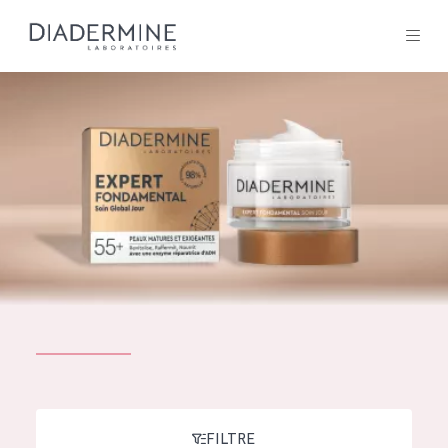
Tous les Produit
ACCUEIL
Composition
À propos
Conseils Beauté
Contact
TOUS LES PRODUIT
English
French
SOLUTIONS POUR LA PEAU
FILTRE