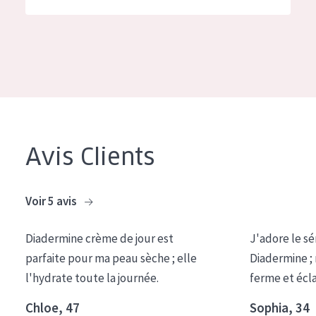
German
Hydratation et éclat
Spanish
Réduction des rides
Greek
Régénération de la peau
Raffermissement de la peau
Peau ménopausée
Avis Clients
TYPE DE PRODUIT
Crème de Jour
Voir 5 avis
Crème de Nuit
Diadermine crème de jour est
J'adore le sé
Crème pour les Yeux
parfaite pour ma peau sèche ; elle
Diadermine ;
Sérum
l'hydrate toute la journée.
ferme et écl
Démaquillants
Chloe, 47
Sophia, 34