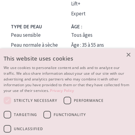
Lift+
Expert
TYPE DE PEAU
ÂGE :
Peau sensible
Tous âges
Peau normale à sèche
Âge : 35 à 55 ans
×
Peau mixte ou grasse
Âge : 55+
This website uses cookies
Peau mature
We use cookies to personalize content and ads and to analyze our
traffic. We also share information about your use of our site with our
Peau ménopausée
advertising and analytics partners who may combine it with other
information you have provided to them or that they have collected from
À PROPOS
your use of their services.
Privacy Policy
CONSEILS BEAUTÉ
STRICTLY NECESSARY
PERFORMANCE
Contact
TARGETING
FUNCTIONALITY
© 2023 - 2026 Diadermine
Conditions
Privacy statement
UNCLASSIFIED